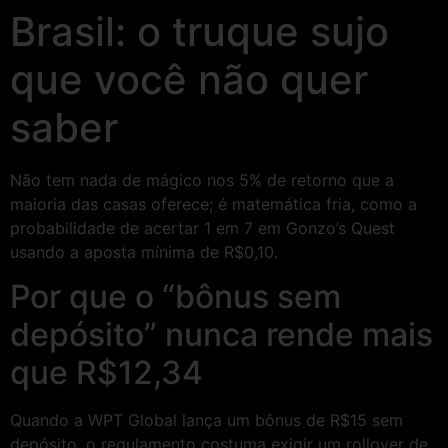
Brasil: o truque sujo
que você não quer
saber
Não tem nada de mágico nos 5% de retorno que a
maioria das casas oferece; é matemática fria, como a
probabilidade de acertar 1 em 7 em Gonzo’s Quest
usando a aposta mínima de R$0,10.
Por que o “bônus sem
depósito” nunca rende mais
que R$12,34
Quando a WPT Global lança um bônus de R$15 sem
depósito, o regulamento costuma exigir um rollover de