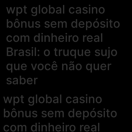
wpt global casino
bônus sem depósito
com dinheiro real
Brasil: o truque sujo
que você não quer
saber
wpt global casino
bônus sem depósito
com dinheiro real