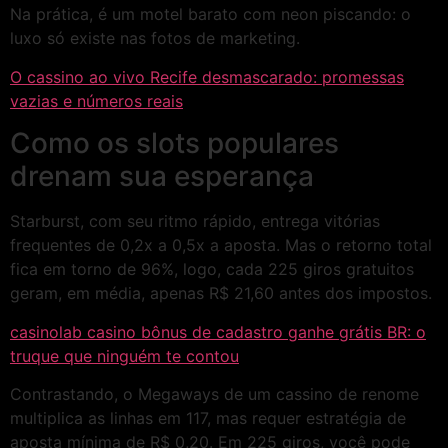
Na prática, é um motel barato com neon piscando: o
luxo só existe nas fotos de marketing.
O cassino ao vivo Recife desmascarado: promessas
vazias e números reais
Como os slots populares
drenam sua esperança
Starburst, com seu ritmo rápido, entrega vitórias
frequentes de 0,2x a 0,5x a aposta. Mas o retorno total
fica em torno de 96%, logo, cada 225 giros gratuitos
geram, em média, apenas R$ 21,60 antes dos impostos.
casinolab casino bônus de cadastro ganhe grátis BR: o
truque que ninguém te contou
Contrastando, o Megaways de um cassino de renome
multiplica as linhas em 117, mas requer estratégia de
aposta mínima de R$ 0,20. Em 225 giros, você pode