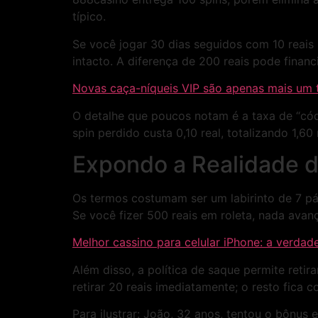
típico.
Se você jogar 30 dias seguidos com 10 reais
intacto. A diferença de 200 reais pode finan
Novas caça-níqueis VIP são apenas mais um 
O detalhe que poucos notam é a taxa de “cód
spin perdido custa 0,10 real, totalizando 1,6
Expondo a Realidade 
Os termos costumam ser um labirinto de 7 pág
Se você fizer 500 reais em roleta, nada avan
Melhor cassino para celular iPhone: a verda
Além disso, a política de saque permite reti
retirar 20 reais imediatamente; o resto fica 
Para ilustrar: João, 32 anos, tentou o bônus