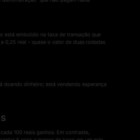
to está embutido na taxa de transação que
 a 0,25 real – quase o valor de duas rodadas
tá doando dinheiro; está vendendo esperança
es
 cada 100 reais ganhos. Em contraste,
esentar 5 reais a menos de lucro em um mês