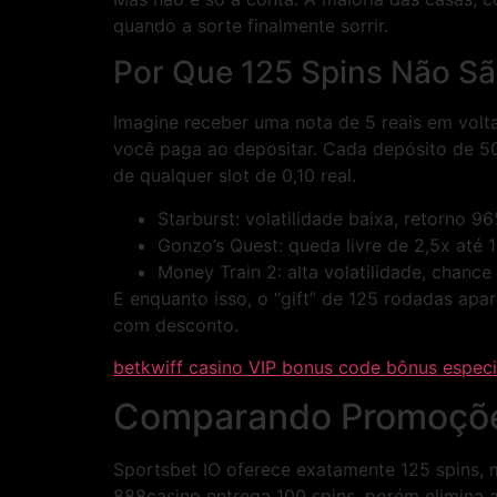
quando a sorte finalmente sorrir.
Por Que 125 Spins Não S
Imagine receber uma nota de 5 reais em volta
você paga ao depositar. Cada depósito de 50 
de qualquer slot de 0,10 real.
Starburst: volatilidade baixa, retorno 96
Gonzo’s Quest: queda livre de 2,5x até 1
Money Train 2: alta volatilidade, chanc
E enquanto isso, o “gift” de 125 rodadas ap
com desconto.
betkwiff casino VIP bonus code bônus especia
Comparando Promoções
Sportsbet IO oferece exatamente 125 spins, 
888casino entrega 100 spins, porém elimina 