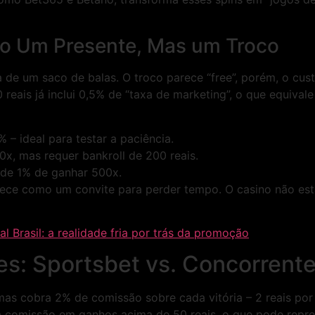
ão Um Presente, Mas um Troco
 de um saco de balas. O troco parece “free”, porém, o cus
reais já inclui 0,5% de “taxa de marketing”, o que equivale
% – ideal para testar a paciência.
0x, mas requer bankroll de 200 reais.
e de 1% de ganhar 500x.
arece como um convite para perder tempo. O casino não es
l Brasil: a realidade fria por trás da promoção
: Sportsbet vs. Concorrent
mas cobra 2% de comissão sobre cada vitória – 2 reais por
a comissão em ganhos acima de 50 reais, o que pode repr