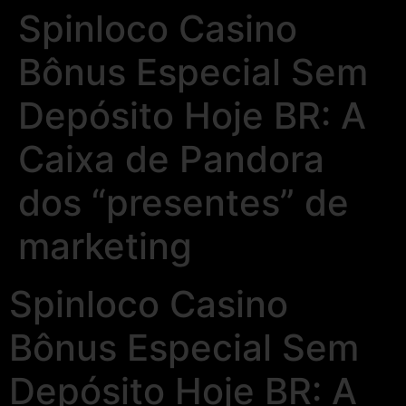
Spinloco Casino
Bônus Especial Sem
Depósito Hoje BR: A
Caixa de Pandora
dos “presentes” de
marketing
Spinloco Casino
Bônus Especial Sem
Depósito Hoje BR: A