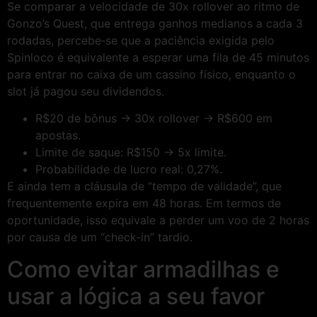
Se comparar a velocidade de 30x rollover ao ritmo de
Gonzo’s Quest, que entrega ganhos medianos a cada 3
rodadas, percebe‑se que a paciência exigida pelo
Spinloco é equivalente a esperar uma fila de 45 minutos
para entrar no caixa de um cassino físico, enquanto o
slot já pagou seu dividendos.
R$20 de bônus → 30x rollover → R$600 em
apostas.
Limite de saque: R$150 → 5x limite.
Probabilidade de lucro real: 0,27%.
E ainda tem a cláusula de “tempo de validade”, que
frequentemente expira em 48 horas. Em termos de
oportunidade, isso equivale a perder um voo de 2 horas
por causa de um “check‑in” tardio.
Como evitar armadilhas e
usar a lógica a seu favor