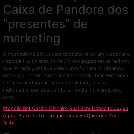
Caixa de Pandora dos
“presentes” de
marketing
O mercado de bônus sem depósito virou um verdadeiro
circo de ilusionismo, onde 3% dos jogadores acreditam
que 10 reais gratuitos valem uma fortuna. O Spinloco
lança seu “bônus especial sem depósito hoje BR” como
se fosse um tapa na cara da realidade, mas a
matemática por trás da oferta revela mais areia que
ouro.
Propolis Bet Casino Dinheiro Real Sem Depósito Jogue
Agora Brasil: O Truque que Ninguém Quer que Você
Saiba