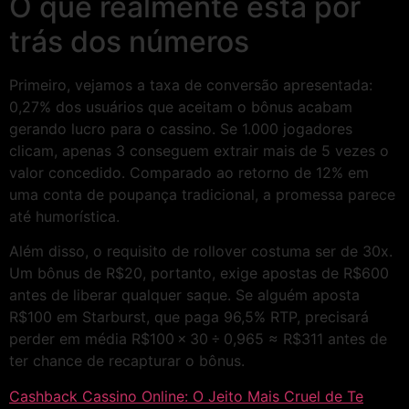
O que realmente está por
trás dos números
Primeiro, vejamos a taxa de conversão apresentada:
0,27% dos usuários que aceitam o bônus acabam
gerando lucro para o cassino. Se 1.000 jogadores
clicam, apenas 3 conseguem extrair mais de 5 vezes o
valor concedido. Comparado ao retorno de 12% em
uma conta de poupança tradicional, a promessa parece
até humorística.
Além disso, o requisito de rollover costuma ser de 30x.
Um bônus de R$20, portanto, exige apostas de R$600
antes de liberar qualquer saque. Se alguém aposta
R$100 em Starburst, que paga 96,5% RTP, precisará
perder em média R$100 × 30 ÷ 0,965 ≈ R$311 antes de
ter chance de recapturar o bônus.
Cashback Cassino Online: O Jeito Mais Cruel de Te