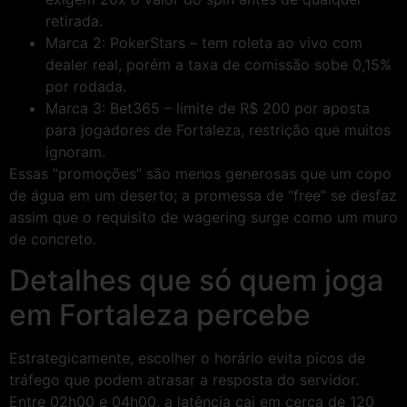
retirada.
Marca 2: PokerStars – tem roleta ao vivo com
dealer real, porém a taxa de comissão sobe 0,15%
por rodada.
Marca 3: Bet365 – limite de R$ 200 por aposta
para jogadores de Fortaleza, restrição que muitos
ignoram.
Essas “promoções” são menos generosas que um copo
de água em um deserto; a promessa de “free” se desfaz
assim que o requisito de wagering surge como um muro
de concreto.
Detalhes que só quem joga
em Fortaleza percebe
Estrategicamente, escolher o horário evita picos de
tráfego que podem atrasar a resposta do servidor.
Entre 02h00 e 04h00, a latência cai em cerca de 120