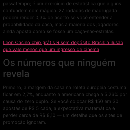
passatempo; é um exercício de estatística que alguns
confundem com mágica. 27 rodadas de madrugada
podem render 0,3% de acerto se você entender a
probabilidade da casa, mas a maioria dos jogadores
ainda aposta como se fosse um caça‑nas‑estrelas.
Leon Casino chip grátis R sem depósito Brasil: a ilusão
que vale menos que um ingresso de cinema
Os números que ninguém
revela
Primeiro, a margem da casa na roleta europeia costuma
ficar em 2,7%, enquanto a americana chega a 5,26% por
causa do zero duplo. Se você colocar R$ 150 em 30
apostas de R$ 5 cada, a expectativa matemática é
perder cerca de R$ 8,10 — um detalhe que os sites de
promoção ignoram.