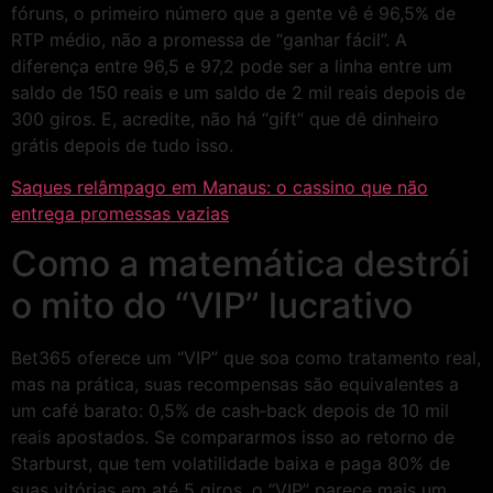
fóruns, o primeiro número que a gente vê é 96,5% de
RTP médio, não a promessa de “ganhar fácil”. A
diferença entre 96,5 e 97,2 pode ser a linha entre um
saldo de 150 reais e um saldo de 2 mil reais depois de
300 giros. E, acredite, não há “gift” que dê dinheiro
grátis depois de tudo isso.
Saques relâmpago em Manaus: o cassino que não
entrega promessas vazias
Como a matemática destrói
o mito do “VIP” lucrativo
Bet365 oferece um “VIP” que soa como tratamento real,
mas na prática, suas recompensas são equivalentes a
um café barato: 0,5% de cash‑back depois de 10 mil
reais apostados. Se compararmos isso ao retorno de
Starburst, que tem volatilidade baixa e paga 80% de
suas vitórias em até 5 giros, o “VIP” parece mais um