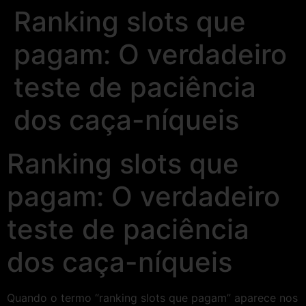
Ranking slots que
pagam: O verdadeiro
teste de paciência
dos caça-níqueis
Ranking slots que
pagam: O verdadeiro
teste de paciência
dos caça-níqueis
Quando o termo “ranking slots que pagam” aparece nos