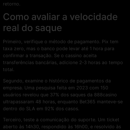
retorno.
Como avaliar a velocidade
real do saque
Primeiro, verifique o método de pagamento. Pix tem
taxa zero, mas o banco pode levar até 1 hora para
confirmar a transação. Se o cassino aceita
transferências bancárias, adicione 2‑3 horas ao tempo
total.
Segundo, examine o histórico de pagamentos da
empresa. Uma pesquisa feita em 2023 com 150
usuários revelou que 37% dos saques da 888casino
ultrapassaram 48 horas, enquanto Bet365 manteve-se
dentro do SLA em 92% dos casos.
Terceiro, teste a comunicação do suporte. Um ticket
aberto às 14h30, respondido às 16h00, e resolvido às