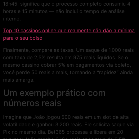
18h45, significa que o processo completo consumiu 4
horas e 15 minutos — não inclui o tempo de análise
interno.
Top 10 cassinos online que realmente não dão a mínima
para o seu bolso
Finalmente, compare as taxas. Um saque de 1.000 reais
com taxa de 2,5% resulta em 975 reais líquidos. Se o
mesmo cassino cobrar 5% em pagamentos via boleto,
você perde 50 reais a mais, tornando a “rapidez” ainda
mais amarga.
Um exemplo prático com
números reais
Imagine que João jogou 500 reais em um slot de alta
volatilidade e ganhou 3.200 reais. Ele solicita saque via
Pix no mesmo dia. Bet365 processa e libera em 20