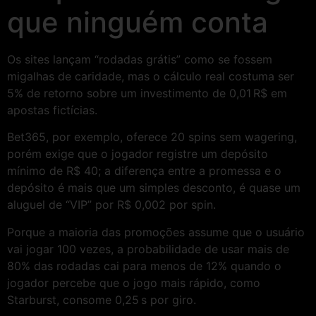
que ninguém conta
Os sites lançam “rodadas grátis” como se fossem
migalhas de caridade, mas o cálculo real costuma ser
5% de retorno sobre um investimento de 0,01 R$ em
apostas fictícias.
Bet365, por exemplo, oferece 20 spins sem wagering,
porém exige que o jogador registre um depósito
mínimo de R$ 40; a diferença entre a promessa e o
depósito é mais que um simples desconto, é quase um
aluguel de “VIP” por R$ 0,002 por spin.
Porque a maioria das promoções assume que o usuário
vai jogar 100 vezes, a probabilidade de usar mais de
80% das rodadas cai para menos de 12% quando o
jogador percebe que o jogo mais rápido, como
Starburst, consome 0,25 s por giro.