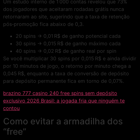
Um estudo interno de 1 000 contas revelou que 73%
dos jogadores que aceitaram rodadas grátis nunca
retornaram ao site, sugerindo que a taxa de retenção
pós‑promoção fica abaixo de 0,3.
20 spins → 0,01 R$ de ganho potencial cada
30 spins → 0,015 R$ de ganho máximo cada
40 spins → 0,02 R$ de ganho real por spin
Se você multiplicar 30 spins por 0,015 R$ e ainda dividir
por 10 minutos de jogo, o retorno por minuto chega a
0,045 R$, enquanto a taxa de conversão de depósito
para depósito permanente fica em torno de 0,07%.
brazino 777 casino 240 free spins sem depósito
exclusivo 2026 Brasil: a jogada fria que ninguém te
contou
Como evitar a armadilha dos
“free”