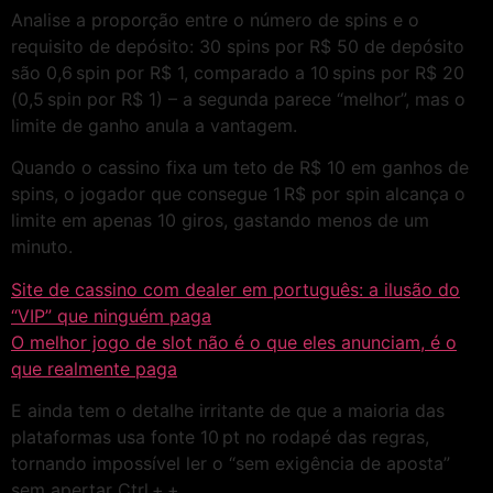
Analise a proporção entre o número de spins e o
requisito de depósito: 30 spins por R$ 50 de depósito
são 0,6 spin por R$ 1, comparado a 10 spins por R$ 20
(0,5 spin por R$ 1) – a segunda parece “melhor”, mas o
limite de ganho anula a vantagem.
Quando o cassino fixa um teto de R$ 10 em ganhos de
spins, o jogador que consegue 1 R$ por spin alcança o
limite em apenas 10 giros, gastando menos de um
minuto.
Site de cassino com dealer em português: a ilusão do
“VIP” que ninguém paga
O melhor jogo de slot não é o que eles anunciam, é o
que realmente paga
E ainda tem o detalhe irritante de que a maioria das
plataformas usa fonte 10 pt no rodapé das regras,
tornando impossível ler o “sem exigência de aposta”
sem apertar Ctrl + +.