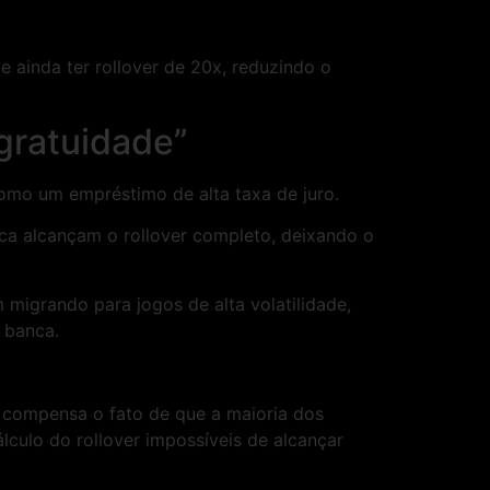
 ainda ter rollover de 20x, reduzindo o
gratuidade”
como um empréstimo de alta taxa de juro.
ca alcançam o rollover completo, deixando o
migrando para jogos de alta volatilidade,
 banca.
a compensa o fato de que a maioria dos
lculo do rollover impossíveis de alcançar