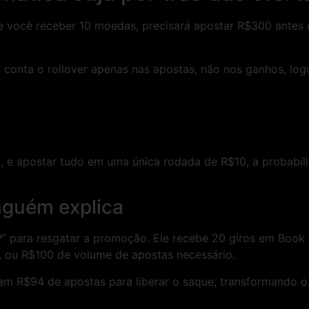
; se você receber 10 moedas, precisará apostar R$300 antes 
 conta o rollover apenas nas apostas, não nos ganhos, lo
, e apostar tudo em uma única rodada de R$10, a probabili
nguém explica
P” para resgatar a promoção. Ele recebe 20 giros em Book
5x, ou R$100 de volume de apostas necessário.
tam R$94 de apostas para liberar o saque, transformando