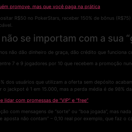
nguém promove, mas que você paga na prática
sitar R$50 no PokerStars, receber 150% de bônus (R$75) e
oável.
 não se importam com a sua “
inos não dão dinheiro de graça, dão crédito que funciona 
entre 7 e 9 jogadores por 10 que recebem a promoção nun
 dos usuários que utilizam a oferta sem depósito acabam 
o jackpot é 1 em 15.000, mas a perda média é de 98% da
de lidar com promessas de “VIP” e “free”
tração com mensagens de “sorte” ou “boa jogada”, mas nad
 aposta não contam” – 0,10 real por exemplo, que faz o cá