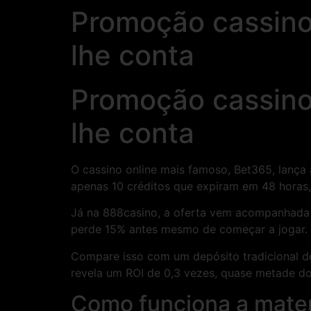
Promoção cassino
lhe conta
Promoção cassino
lhe conta
O cassino online mais famoso, Bet365, lança
apenas 10 créditos que expiram em 48 horas,
Já na 888casino, a oferta vem acompanhada d
perde 15% antes mesmo de começar a jogar.
Compare isso com um depósito tradicional 
revela um ROI de 0,3 vezes, quase metade do
Como funciona a matem