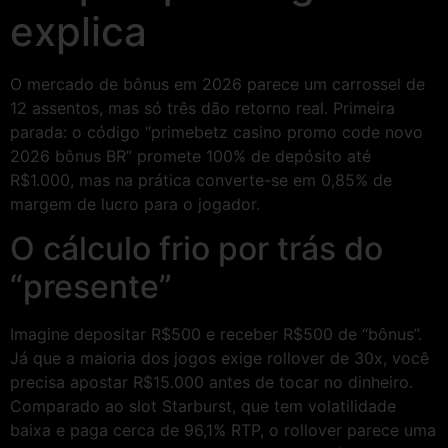
explica
O mercado de bônus em 2026 parece um carrossel de
12 assentos, mas só três dão retorno real. Primeira
parada: o código “primebetz casino promo code novo
2026 bônus BR” promete 100% de depósito até
R$1.000, mas na prática converte-se em 0,85% de
margem de lucro para o jogador.
O cálculo frio por trás do
“presente”
Imagine depositar R$500 e receber R$500 de “bônus”.
Já que a maioria dos jogos exige rollover de 30x, você
precisa apostar R$15.000 antes de tocar no dinheiro.
Comparado ao slot Starburst, que tem volatilidade
baixa e paga cerca de 96,1% RTP, o rollover parece uma