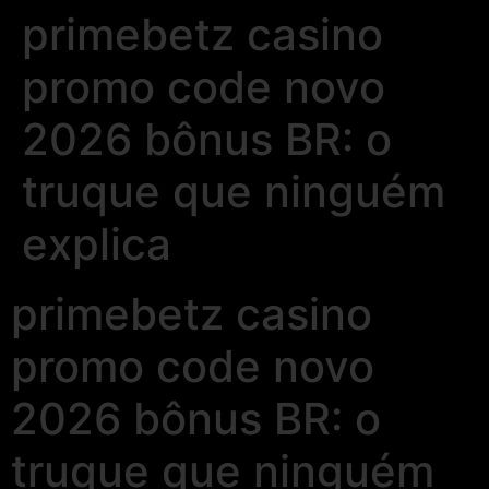
primebetz casino
promo code novo
2026 bônus BR: o
truque que ninguém
explica
primebetz casino
promo code novo
2026 bônus BR: o
truque que ninguém