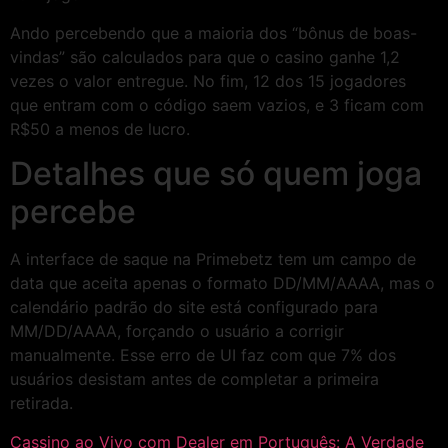
Ando percebendo que a maioria dos “bônus de boas-
vindas” são calculados para que o casino ganhe 1,2
vezes o valor entregue. No fim, 12 dos 15 jogadores
que entram com o código saem vazios, e 3 ficam com
R$50 a menos de lucro.
Detalhes que só quem joga
percebe
A interface de saque na Primebetz tem um campo de
data que aceita apenas o formato DD/MM/AAAA, mas o
calendário padrão do site está configurado para
MM/DD/AAAA, forçando o usuário a corrigir
manualmente. Esse erro de UI faz com que 7% dos
usuários desistam antes de completar a primeira
retirada.
Cassino ao Vivo com Dealer em Português: A Verdade