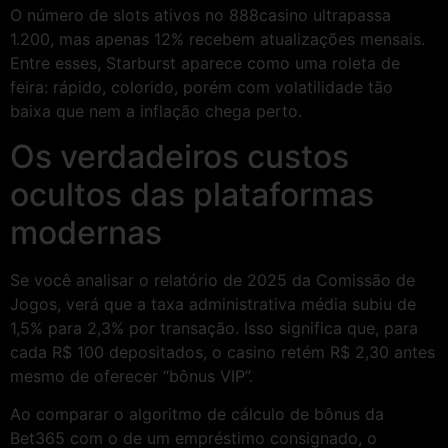
O número de slots ativos no 888casino ultrapassa
1.200, mas apenas 12% recebem atualizações mensais.
Entre esses, Starburst aparece como uma roleta de
feira: rápido, colorido, porém com volatilidade tão
baixa que nem a inflação chega perto.
Os verdadeiros custos
ocultos das plataformas
modernas
Se você analisar o relatório de 2025 da Comissão de
Jogos, verá que a taxa administrativa média subiu de
1,5% para 2,3% por transação. Isso significa que, para
cada R$ 100 depositados, o casino retém R$ 2,30 antes
mesmo de oferecer “bônus VIP”.
Ao comparar o algoritmo de cálculo de bônus da
Bet365 com o de um empréstimo consignado, o