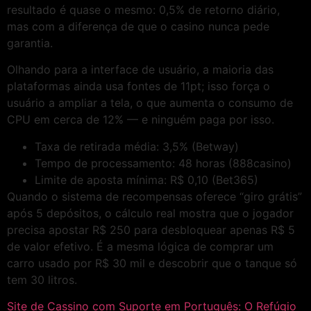
resultado é quase o mesmo: 0,5% de retorno diário,
mas com a diferença de que o casino nunca pede
garantia.
Olhando para a interface de usuário, a maioria das
plataformas ainda usa fontes de 11pt; isso força o
usuário a ampliar a tela, o que aumenta o consumo de
CPU em cerca de 12% — e ninguém paga por isso.
Taxa de retirada média: 3,5% (Betway)
Tempo de processamento: 48 horas (888casino)
Limite de aposta mínima: R$ 0,10 (Bet365)
Quando o sistema de recompensas oferece “giro grátis”
após 5 depósitos, o cálculo real mostra que o jogador
precisa apostar R$ 250 para desbloquear apenas R$ 5
de valor efetivo. É a mesma lógica de comprar um
carro usado por R$ 30 mil e descobrir que o tanque só
tem 30 litros.
Site de Cassino com Suporte em Português: O Refúgio