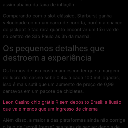
assim abaixo da taxa de inflação.
Comparando com o slot clássico, Starburst ganha
velocidade como um carro de corrida, porém a chance
de jackpot é tão rara quanto encontrar um táxi verde
no centro de São Paulo às 3h da manhã.
Os pequenos detalhes que
destroem a experiência
Os termos de uso costumam esconder que a margem
de lucro do casino sobe 0,4% a cada 100 mil jogadas;
isso é mais sutil que um aumento de preço de 0,99
centavos em um pacote de chicletes.
Leon Casino chip grátis R sem depósito Brasil: a ilusão
que vale menos que um ingresso de cinema
Além disso, a maioria das plataformas ainda não corrige
o bug de “scroll freeze” nas telas de saque; depois de