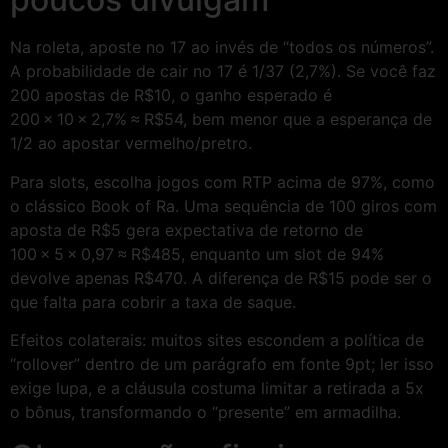
Na roleta, aposte no 17 ao invés de “todos os números”.
A probabilidade de cair no 17 é 1/37 (2,7%). Se você faz
200 apostas de R$10, o ganho esperado é
200 × 10 × 2,7% ≈ R$54, bem menor que a esperança de
1/2 ao apostar vermelho/pretro.
Para slots, escolha jogos com RTP acima de 97%, como
o clássico Book of Ra. Uma sequência de 100 giros com
aposta de R$5 gera expectativa de retorno de
100 × 5 × 0,97 ≈ R$485, enquanto um slot de 94%
devolve apenas R$470. A diferença de R$15 pode ser o
que falta para cobrir a taxa de saque.
Efeitos colaterais: muitos sites escondem a política de
“rollover” dentro de um parágrafo em fonte 9pt; ler isso
exige lupa, e a cláusula costuma limitar a retirada a 5x
o bônus, transformando o “presente” em armadilha.