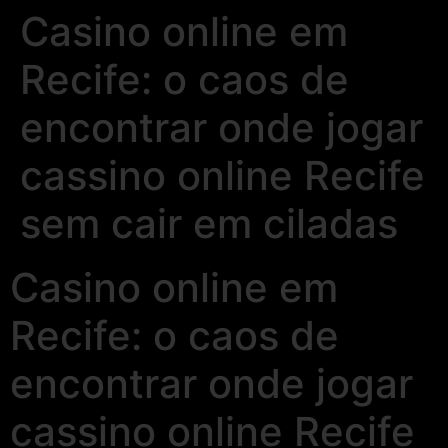
Casino online em
Recife: o caos de
encontrar onde jogar
cassino online Recife
sem cair em ciladas
Casino online em
Recife: o caos de
encontrar onde jogar
cassino online Recife