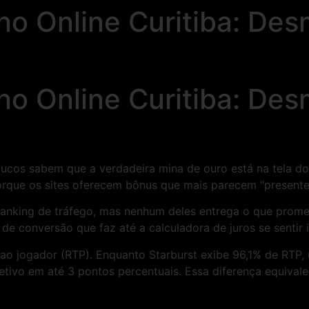
no Online Curitiba: De
no Online Curitiba: De
oucos sabem que a verdadeira mina de ouro está na tela do
orque os sites oferecem bônus que mais parecem “presente
nking de tráfego, mas nenhum deles entrega o que promete
e conversão que faz até a calculadora de juros se sentir in
 ao jogador (RTP). Enquanto Starburst exibe 96,1% de RT
tivo em até 3 pontos percentuais. Essa diferença equival