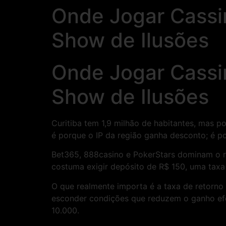
Onde Jogar Cassi
Show de Ilusões
Onde Jogar Cassi
Show de Ilusões
Curitiba tem 1,9 milhão de habitantes, mas p
é porque o IP da região ganha desconto; é p
Bet365, 888casino e PokerStars dominam o ra
costuma exigir depósito de R$ 150, uma taxa d
O que realmente importa é a taxa de retorno
esconder condições que reduzem o ganho efe
10.000.