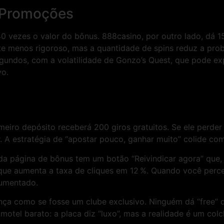
 Promoções
 vezes o valor do bônus. 888casino, por outro lado, dá 1
e menos rigoroso, mas a quantidade de spins reduz a prob
egundos, com a volatilidade de Gonzo’s Quest, que pode exp
vo.
iro depósito receberá 200 giros gratuitos. Se ele perder 
. A estratégia de “apostar pouco, ganhar muito” colide com
da página de bônus tem um botão “Reivindicar agora” que,
ue aumenta a taxa de cliques em 12 %. Quando você perce
cumentado.
lança como se fosse um clube exclusivo. Ninguém dá “free” 
otel barato: a placa diz “luxo”, mas a realidade é um colc