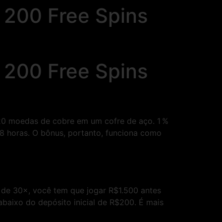
 200 Free Spins
 200 Free Spins
20 moedas de cobre em um cofre de aço. 1 %
8 horas. O bônus, portanto, funciona como
 de 30×, você tem que jogar R$1.500 antes
 abaixo do depósito inicial de R$200. É mais