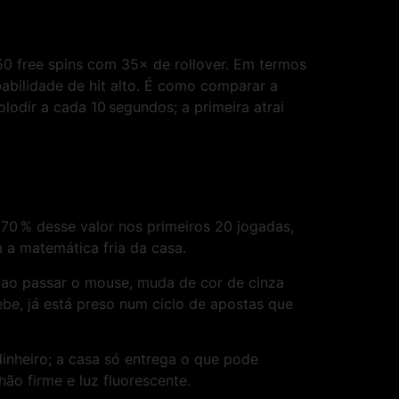
50 free spins com 35× de rollover. Em termos
abilidade de hit alto. É como comparar a
lodir a cada 10 segundos; a primeira atrai
70 % desse valor nos primeiros 20 jogadas,
 a matemática fria da casa.
 ao passar o mouse, muda de cor de cinza
be, já está preso num ciclo de apostas que
dinheiro; a casa só entrega o que pode
hão firme e luz fluorescente.