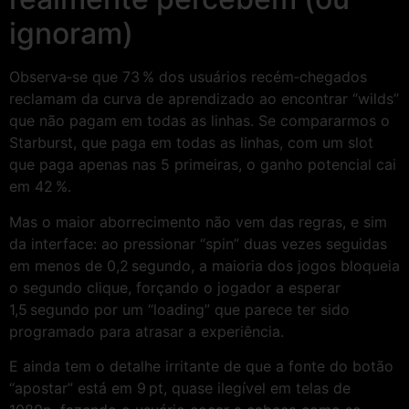
ignoram)
Observa‑se que 73 % dos usuários recém‑chegados
reclamam da curva de aprendizado ao encontrar “wilds”
que não pagam em todas as linhas. Se compararmos o
Starburst, que paga em todas as linhas, com um slot
que paga apenas nas 5 primeiras, o ganho potencial cai
em 42 %.
Mas o maior aborrecimento não vem das regras, e sim
da interface: ao pressionar “spin” duas vezes seguidas
em menos de 0,2 segundo, a maioria dos jogos bloqueia
o segundo clique, forçando o jogador a esperar
1,5 segundo por um “loading” que parece ter sido
programado para atrasar a experiência.
E ainda tem o detalhe irritante de que a fonte do botão
“apostar” está em 9 pt, quase ilegível em telas de