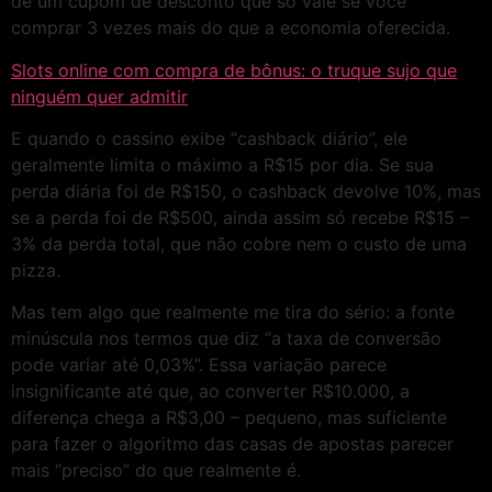
de um cupom de desconto que só vale se você
comprar 3 vezes mais do que a economia oferecida.
Slots online com compra de bônus: o truque sujo que
ninguém quer admitir
E quando o cassino exibe “cashback diário”, ele
geralmente limita o máximo a R$15 por dia. Se sua
perda diária foi de R$150, o cashback devolve 10%, mas
se a perda foi de R$500, ainda assim só recebe R$15 –
3% da perda total, que não cobre nem o custo de uma
pizza.
Mas tem algo que realmente me tira do sério: a fonte
minúscula nos termos que diz “a taxa de conversão
pode variar até 0,03%”. Essa variação parece
insignificante até que, ao converter R$10.000, a
diferença chega a R$3,00 – pequeno, mas suficiente
para fazer o algoritmo das casas de apostas parecer
mais “preciso” do que realmente é.