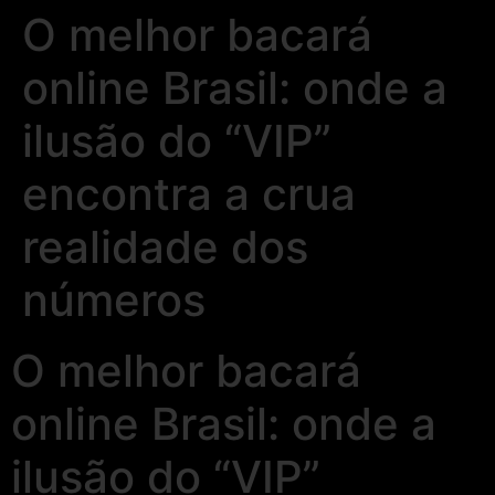
O melhor bacará
online Brasil: onde a
ilusão do “VIP”
encontra a crua
realidade dos
números
O melhor bacará
online Brasil: onde a
ilusão do “VIP”