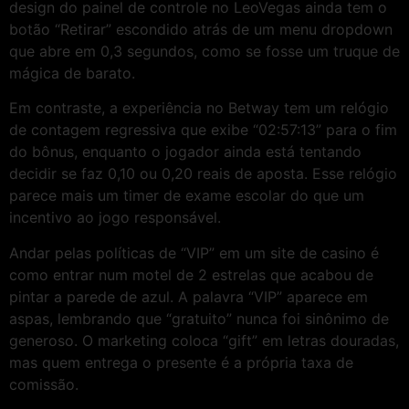
design do painel de controle no LeoVegas ainda tem o
botão “Retirar” escondido atrás de um menu dropdown
que abre em 0,3 segundos, como se fosse um truque de
mágica de barato.
Em contraste, a experiência no Betway tem um relógio
de contagem regressiva que exibe “02:57:13” para o fim
do bônus, enquanto o jogador ainda está tentando
decidir se faz 0,10 ou 0,20 reais de aposta. Esse relógio
parece mais um timer de exame escolar do que um
incentivo ao jogo responsável.
Andar pelas políticas de “VIP” em um site de casino é
como entrar num motel de 2 estrelas que acabou de
pintar a parede de azul. A palavra “VIP” aparece em
aspas, lembrando que “gratuito” nunca foi sinônimo de
generoso. O marketing coloca “gift” em letras douradas,
mas quem entrega o presente é a própria taxa de
comissão.