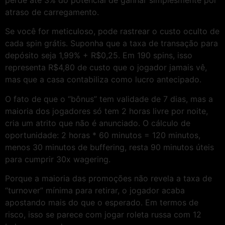
atraso de carregamento.
Se você for meticuloso, pode rastrear o custo oculto de
cada spin grátis. Suponha que a taxa de transação para
depósito seja 1,99% + R$0,25. Em 190 spins, isso
representa R$4,80 de custo que o jogador jamais vê,
mas que a casa contabiliza como lucro antecipado.
O fato de que o “bônus” tem validade de 7 dias, mas a
maioria dos jogadores só tem 2 horas livre por noite,
cria um atrito que não é anunciado. O cálculo de
oportunidade: 2 horas * 60 minutos = 120 minutos,
menos 30 minutos de buffering, resta 90 minutos úteis
para cumprir 30x wagering.
Porque a maioria das promoções não revela a taxa de
“turnover” mínima para retirar, o jogador acaba
apostando mais do que o esperado. Em termos de
risco, isso se parece com jogar roleta russa com 12