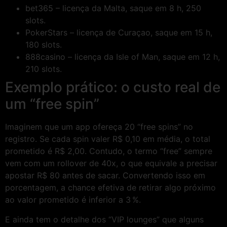
bet365 – licença da Malta, saque em 8 h, 250
slots.
PokerStars – licença de Curaçao, saque em 15 h,
180 slots.
888casino – licença da Isle of Man, saque em 12 h,
210 slots.
Exemplo prático: o custo real de
um “free spin”
Imaginem que um app ofereça 20 “free spins” no
registro. Se cada spin valer R$ 0,10 em média, o total
prometido é R$ 2,00. Contudo, o termo “free” sempre
vem com um rollover de 40x, o que equivale a precisar
apostar R$ 80 antes de sacar. Convertendo isso em
porcentagem, a chance efetiva de retirar algo próximo
ao valor prometido é inferior a 3 %.
E ainda tem o detalhe dos “VIP lounges” que alguns