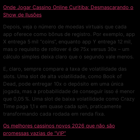
Onde Jogar Cassino Online Curitiba: Desmascarando o
Show de Ilusões
Depois, veja o número de moedas virtuais que cada
app oferece como bônus de registro. Por exemplo, app
X entrega 5 mil “coins”, enquanto app Y entrega 12 mil,
mas o requisito de rollover é de 75x versus 30x – um
cálculo simples deixa claro que o segundo vale menos.
E, claro, sempre compare a taxa de volatilidade das
slots. Uma slot de alta volatilidade, como Book of
Dead, pode entregar 10x o depósito em uma única
jogada, mas a probabilidade de conseguir isso é menor
que 0,05 %. Uma slot de baixa volatilidade como Crazy
Time paga 1,1 x em quase cada spin, praticamente
transformando cada rodada em renda fixa.
Os melhores cassinos novos 2026 que não são
promessas vazias de “VIP”