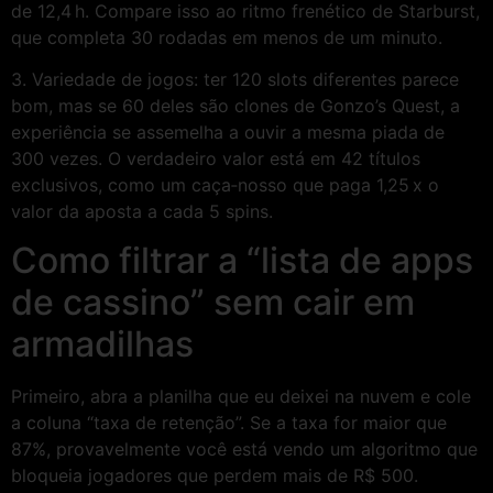
de 12,4 h. Compare isso ao ritmo frenético de Starburst,
que completa 30 rodadas em menos de um minuto.
3. Variedade de jogos: ter 120 slots diferentes parece
bom, mas se 60 deles são clones de Gonzo’s Quest, a
experiência se assemelha a ouvir a mesma piada de
300 vezes. O verdadeiro valor está em 42 títulos
exclusivos, como um caça‑nosso que paga 1,25 x o
valor da aposta a cada 5 spins.
Como filtrar a “lista de apps
de cassino” sem cair em
armadilhas
Primeiro, abra a planilha que eu deixei na nuvem e cole
a coluna “taxa de retenção”. Se a taxa for maior que
87%, provavelmente você está vendo um algoritmo que
bloqueia jogadores que perdem mais de R$ 500.