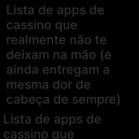
Lista de apps de
cassino que
realmente não te
deixam na mão (e
ainda entregam a
mesma dor de
cabeça de sempre)
Lista de apps de
cassino que