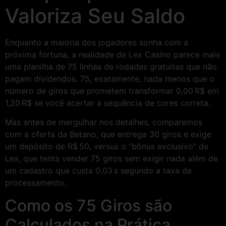
Valoriza Seu Saldo
Enquanto a maioria dos jogadores sonha com a
próxima fortuna, a realidade de Lex Casino parece mais
uma planilha de 75 linhas de rodadas gratuitas que não
pagam dividendos. 75, exatamente, nada menos que o
número de giros que prometem transformar 0,00 R$ em
1,20 R$ se você acertar a sequência de cores correta.
Mas antes de mergulhar nos detalhes, comparemos
com a oferta da Betano, que entrega 30 giros e exige
um depósito de R$ 50, versus o “bônus exclusivo” de
Lex, que tenta vender 75 giros sem exigir nada além de
um cadastro que custa 0,03 s segundo a taxa de
processamento.
Como os 75 Giros são
Calculados na Prática