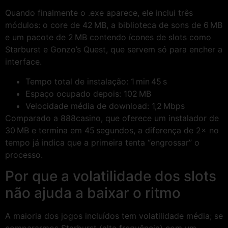
Quando finalmente o .exe aparece, ele inclui três
módulos: o core de 42 MB, a biblioteca de sons de 6 MB
e um pacote de 2 MB contendo ícones de slots como
Starburst e Gonzo’s Quest, que servem só para encher a
interface.
Tempo total de instalação: 1 min 45 s
Espaço ocupado depois: 102 MB
Velocidade média de download: 1,2 Mbps
Comparado a 888casino, que oferece um instalador de
30 MB e termina em 45 segundos, a diferença de 2× no
tempo já indica que a primeira tenta “engrossar” o
processo.
Por que a volatilidade dos slots
não ajuda a baixar o ritmo
A maioria dos jogos incluídos tem volatilidade média; se
compararmos Starburst (alta frequência) com um