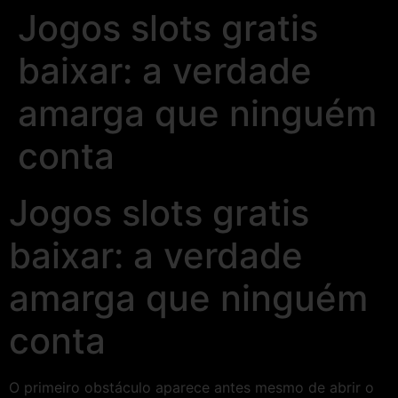
Jogos slots gratis
baixar: a verdade
amarga que ninguém
conta
Jogos slots gratis
baixar: a verdade
amarga que ninguém
conta
O primeiro obstáculo aparece antes mesmo de abrir o