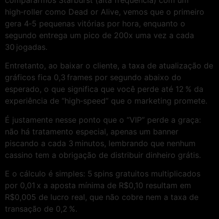
high‑roller como Dead or Alive, vemos que o primeiro
gera 4‑5 pequenas vitórias por hora, enquanto o
segundo entrega um pico de 200x uma vez a cada
30 jogadas.
Entretanto, ao baixar o cliente, a taxa de atualização de
gráficos fica 0,3 frames por segundo abaixo do
esperado, o que significa que você perde até 12 % da
experiência de “high‑speed” que o marketing promete.
É justamente nesse ponto que o “VIP” perde a graça:
não há tratamento especial, apenas um banner
piscando a cada 3 minutos, lembrando que nenhum
cassino tem a obrigação de distribuir dinheiro grátis.
E o cálculo é simples: 5 spins gratuitos multiplicados
por 0,01 x a aposta mínima de R$0,10 resultam em
R$0,005 de lucro real, que não cobre nem a taxa de
transação de 0,2 %.