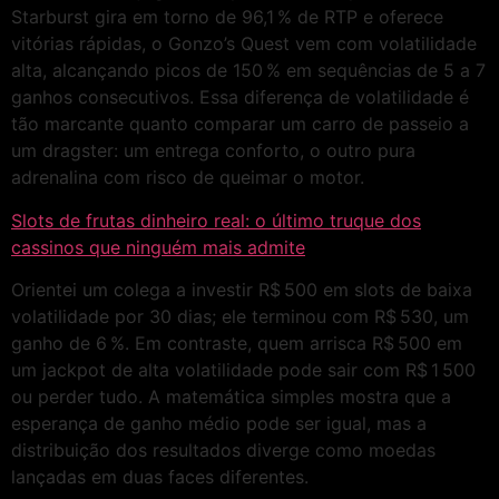
Starburst gira em torno de 96,1 % de RTP e oferece
vitórias rápidas, o Gonzo’s Quest vem com volatilidade
alta, alcançando picos de 150 % em sequências de 5 a 7
ganhos consecutivos. Essa diferença de volatilidade é
tão marcante quanto comparar um carro de passeio a
um dragster: um entrega conforto, o outro pura
adrenalina com risco de queimar o motor.
Slots de frutas dinheiro real: o último truque dos
cassinos que ninguém mais admite
Orientei um colega a investir R$ 500 em slots de baixa
volatilidade por 30 dias; ele terminou com R$ 530, um
ganho de 6 %. Em contraste, quem arrisca R$ 500 em
um jackpot de alta volatilidade pode sair com R$ 1 500
ou perder tudo. A matemática simples mostra que a
esperança de ganho médio pode ser igual, mas a
distribuição dos resultados diverge como moedas
lançadas em duas faces diferentes.