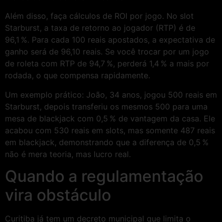
Além disso, faça cálculos de ROI por jogo. No slot
Starburst, a taxa de retorno ao jogador (RTP) é de
96,1 %. Para cada 100 reais apostados, a expectativa de
ganho será de 96,10 reais. Se você trocar por um jogo
de roleta com RTP de 94,7 %, perderá 1,4 % a mais por
rodada, o que compensa rapidamente.
Um exemplo prático: João, 34 anos, jogou 500 reais em
Starburst, depois transferiu os mesmos 500 para uma
mesa de blackjack com 0,5 % de vantagem da casa. Ele
acabou com 530 reais em slots, mas somente 487 reais
em blackjack, demonstrando que a diferença de 0,5 %
não é mera teoria, mas lucro real.
Quando a regulamentação
vira obstáculo
Curitiba já tem um decreto municipal que limita o