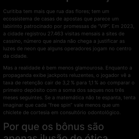
Curitiba tem mais que rua das flores; tem um
ecossistema de casas de apostas que parece um
labirinto patrocinado por promessas de “VIP”. Em 2023,
a cidade registrou 27.463 visitas mensais a sites de
cassino, número que ainda não chega a justificar as
luzes de neon que alguns operadores jogam no centro
da cidade.
Mas a realidade é bem menos glamourosa. Enquanto a
propaganda exibe jackpots reluzentes, o jogador vê a
taxa de retenção cair de 3,2 % para 1,1 % ao comparar o
primeiro depósito com a soma dos saques nos três
meses seguintes. Se a matemática não te espanta, tenta
imaginar que cada “free spin” vale menos que um
chiclete de cortesia em consultório odontológico.
Por que os bônus são
apenas ilusão de ótica