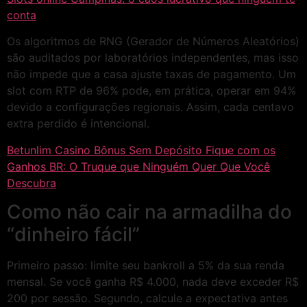
conta
Os algoritmos de RNG (Gerador de Números Aleatórios)
são auditados por laboratórios independentes, mas isso
não impede que a casa ajuste taxas de pagamento. Um
slot com RTP de 96% pode, em prática, operar em 94%
devido a configurações regionais. Assim, cada centavo
extra perdido é intencional.
Betunlim Casino Bônus Sem Depósito Fique com os
Ganhos BR: O Truque que Ninguém Quer Que Você
Descubra
Como não cair na armadilha do
“dinheiro fácil”
Primeiro passo: limite seu bankroll a 5% da sua renda
mensal. Se você ganha R$ 4.000, nada deve exceder R$
200 por sessão. Segundo, calcule a expectativa antes