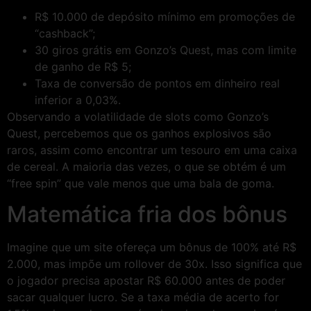
R$ 10.000 de depósito mínimo em promoções de
“cashback”;
30 giros grátis em Gonzo’s Quest, mas com limite
de ganho de R$ 5;
Taxa de conversão de pontos em dinheiro real
inferior a 0,03%.
Observando a volatilidade de slots como Gonzo’s
Quest, percebemos que os ganhos explosivos são
raros, assim como encontrar um tesouro em uma caixa
de cereal. A maioria das vezes, o que se obtém é um
“free spin” que vale menos que uma bala de goma.
Matemática fria dos bônus
Imagine que um site ofereça um bônus de 100% até R$
2.000, mas impõe um rollover de 30x. Isso significa que
o jogador precisa apostar R$ 60.000 antes de poder
sacar qualquer lucro. Se a taxa média de acerto for