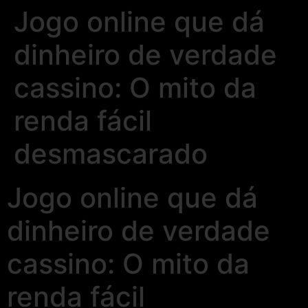
Jogo online que dá
dinheiro de verdade
cassino: O mito da
renda fácil
desmascarado
Jogo online que dá
dinheiro de verdade
cassino: O mito da
renda fácil