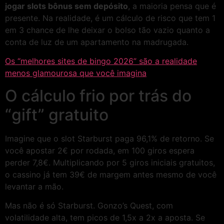
jogar slots bônus sem depósito
, a maioria pensa que é
presente. Na realidade, é um cálculo de risco que tem 1
em 3 chance de lhe deixar o bolso tão vazio quanto a
conta de luz de um apartamento na madrugada.
Os “melhores sites de bingo 2026” são a realidade
menos glamourosa que você imagina
O cálculo frio por trás do
“gift” gratuito
Imagine que o slot Starburst paga 96,1% de retorno. Se
você apostar 2€ por rodada, em 100 giros espera
perder 7,8€. Multiplicando por 5 giros iniciais gratuitos,
o cassino já tem 39€ de margem antes mesmo de você
levantar a mão.
Mas não é só Starburst. Gonzo’s Quest, com
volatilidade alta, tem picos de 1,5x a 2x a aposta. Se