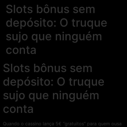
Slots bônus sem
depósito: O truque
sujo que ninguém
conta
Slots bônus sem
depósito: O truque
sujo que ninguém
conta
Quando o cassino lança 5€ “gratuitos” para quem ousa