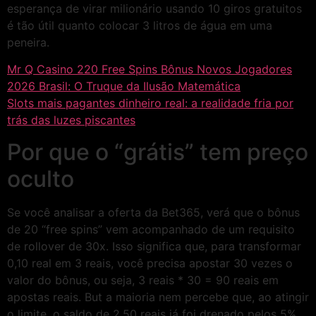
esperança de virar milionário usando 10 giros gratuitos
é tão útil quanto colocar 3 litros de água em uma
peneira.
Mr Q Casino 220 Free Spins Bônus Novos Jogadores
2026 Brasil: O Truque da Ilusão Matemática
Slots mais pagantes dinheiro real: a realidade fria por
trás das luzes piscantes
Por que o “grátis” tem preço
oculto
Se você analisar a oferta da Bet365, verá que o bônus
de 20 “free spins” vem acompanhado de um requisito
de rollover de 30x. Isso significa que, para transformar
0,10 real em 3 reais, você precisa apostar 30 vezes o
valor do bônus, ou seja, 3 reais * 30 = 90 reais em
apostas reais. But a maioria nem percebe que, ao atingir
o limite, o saldo de 2,50 reais já foi drenado pelos 5%