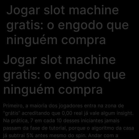
Jogar slot machine
gratis: o engodo que
ninguém compra
Jogar slot machine
gratis: o engodo que
ninguém compra
Primeiro, a maioria dos jogadores entra na zona de
“grátis” acreditando que 0,00 real já vale algum insight.
Na prática, 7 em cada 10 desses iniciantes jamais
passam da fase de tutorial, porque o algoritmo da casa
já subtrai 5% antes mesmo do spin. Andar com a