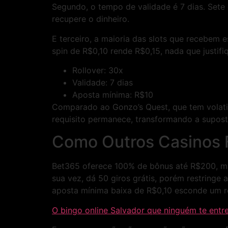
Segundo, o tempo de validade é 7 dias. Sete 
recupere o dinheiro.
E terceiro, a maioria das slots que recebem 
spin de R$0,10 rende R$0,15, nada que justif
Rollover: 30x
Validade: 7 dias
Aposta mínima: R$10
Comparado ao Gonzo’s Quest, que tem volati
requisito permanece, transformando a supos
Como Outros Casinos
Bet365 oferece 100% de bônus até R$200, mas
sua vez, dá 50 giros grátis, porém restringe 
aposta mínima baixa de R$0,10 esconde um re
O bingo online Salvador que ninguém te entr