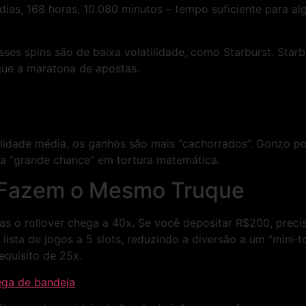
dias, 168 horas, 10.080 minutos – tempo suficiente para a
esses spins são de baixa volatilidade, como Starburst. Sta
ique a maratona de apostas.
lidade média, os ganhos são mais “cachorrados”. Gonzo po
ta “grande chance” em tortura matemática.
 Fazem o Mesmo Truque
 o rollover chega a 40x. Se você depositar R$200, precisa
a lista de jogos a 5 slots, reduzindo a diversão a um “mini‑
quisito de 25x.
ega de bandeja