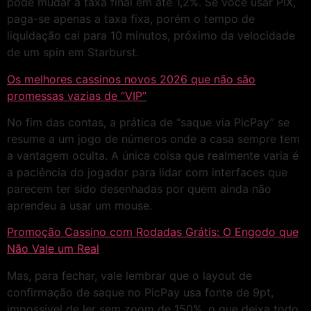
pode mudar a taxa final em até 1,2%. Se você usar PIX,
paga-se apenas a taxa fixa, porém o tempo de
liquidação cai para 10 minutos, próximo da velocidade
de um spin em Starburst.
Os melhores cassinos novos 2026 que não são
promessas vazias de “VIP”
No fim das contas, a prática de “saque via PicPay” se
resume a um jogo de números onde a casa sempre tem
a vantagem oculta. A única coisa que realmente varia é
a paciência do jogador para lidar com interfaces que
parecem ter sido desenhadas por quem ainda não
aprendeu a usar um mouse.
Promoção Cassino com Rodadas Grátis: O Engodo que
Não Vale um Real
Mas, para fechar, vale lembrar que o layout de
confirmação de saque no PicPay usa fonte de 9pt,
impossível de ler sem zoom de 150%, o que deixa todo