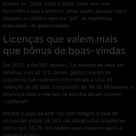
licença em 2024, 2025 e 2026, cada uma mais
burocrática que a anterior; ainda assim, poucos jogos
chegam ao público sem um “gift” de marketing
mascarado de generosidade.
Licenças que valem mais
que bônus de boas-vindas
Em 2022, a Bet365 recebeu 2,4 milhões de reais em
receitas, mas só 12% desses ganhos vieram de
jogadores que realmente entenderam a taxa de
retenção de 30 dias. Comparado ao 7% da 888casino, a
diferença bate o martelo na escolha de um cassino
“confiável”.
Porque o jogo de azar não tem milagre, a taxa de
conversão média de 1,8% nas plataformas brasileiras
indica que 98,2% dos cadastrados desistem após a
primeira aposta.