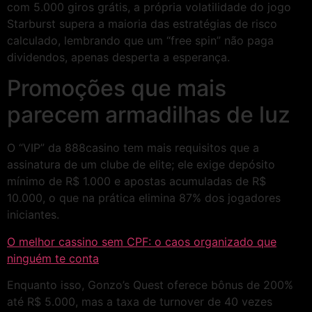
com 5.000 giros grátis, a própria volatilidade do jogo
Starburst supera a maioria das estratégias de risco
calculado, lembrando que um “free spin” não paga
dividendos, apenas desperta a esperança.
Promoções que mais
parecem armadilhas de luz
O “VIP” da 888casino tem mais requisitos que a
assinatura de um clube de elite; ele exige depósito
mínimo de R$ 1.000 e apostas acumuladas de R$
10.000, o que na prática elimina 87% dos jogadores
iniciantes.
O melhor cassino sem CPF: o caos organizado que
ninguém te conta
Enquanto isso, Gonzo’s Quest oferece bônus de 200%
até R$ 5.000, mas a taxa de turnover de 40 vezes