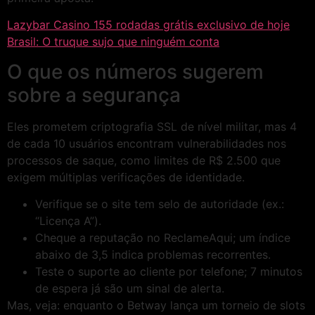
Lazybar Casino 155 rodadas grátis exclusivo de hoje
Brasil: O truque sujo que ninguém conta
O que os números sugerem
sobre a segurança
Eles prometem criptografia SSL de nível militar, mas 4
de cada 10 usuários encontram vulnerabilidades nos
processos de saque, como limites de R$ 2.500 que
exigem múltiplas verificações de identidade.
Verifique se o site tem selo de autoridade (ex.:
“Licença A”).
Cheque a reputação no ReclameAqui; um índice
abaixo de 3,5 indica problemas recorrentes.
Teste o suporte ao cliente por telefone; 7 minutos
de espera já são um sinal de alerta.
Mas, veja: enquanto o Betway lança um torneio de slots