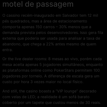
motel de passagem
O cassino recém-inaugurado em Salvador tem 12 mil
pés quadrados, mas a área de estacionamento
comporta apenas 150 carros – 30% menos que a
demanda prevista pelos desenvolvedores. Isso gera fila
externa que poderia ser usada para analisar a taxa de
abandono, que chega a 22% antes mesmo de quem
entra.
Or the live dealer rooms: 8 mesas ao vivo, porém cada
mesa aceita apenas 5 jogadores simultâneos, enquanto
as plataformas online como PokerStars permitem 100
jogadores por torneio. A diferença de escala gera um
custo por hora 3 vezes maior no local físico.
And still, the casino boasts a “VIP lounge” decorado
com velas de LED; a realidade é um sofá barato
coberto por um tapete que custou menos de 30 reais.