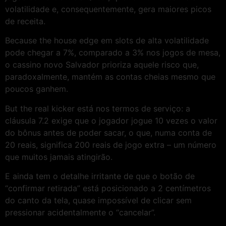
volatilidade e, consequentemente, gera maiores picos
de receita.
Because the house edge em slots de alta volatilidade
pode chegar a 7%, comparado a 3% nos jogos de mesa,
o cassino novo Salvador prioriza aquele risco que,
paradoxalmente, mantém as contas cheias mesmo que
poucos ganhem.
But the real kicker está nos termos de serviço: a
cláusula 7.2 exige que o jogador jogue 10 vezes o valor
do bônus antes de poder sacar, o que, numa conta de
20 reais, significa 200 reais de jogo extra – um número
que muitos jamais atingirão.
E ainda tem o detalhe irritante de que o botão de
“confirmar retirada” está posicionado a 2 centímetros
do canto da tela, quase impossível de clicar sem
pressionar acidentalmente o “cancelar”.