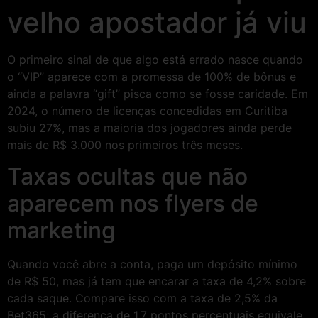
velho apostador já viu
O primeiro sinal de que algo está errado nasce quando
o “VIP” aparece com a promessa de 100% de bônus e
ainda a palavra “gift” pisca como se fosse caridade. Em
2024, o número de licenças concedidas em Curitiba
subiu 27%, mas a maioria dos jogadores ainda perde
mais de R$ 3.000 nos primeiros três meses.
Taxas ocultas que não
aparecem nos flyers de
marketing
Quando você abre a conta, paga um depósito mínimo
de R$ 50, mas já tem que encarar a taxa de 4,2% sobre
cada saque. Compare isso com a taxa de 2,5% da
Bet365; a diferença de 1,7 pontos percentuais equivale