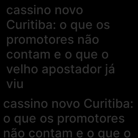
cassino novo
Curitiba: o que os
promotores não
contam e o que o
velho apostador já
viu
cassino novo Curitiba:
o que os promotores
não contam e o que o