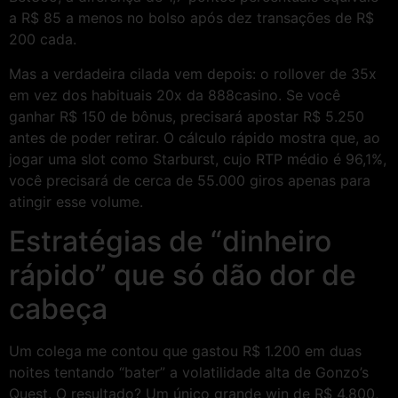
a R$ 85 a menos no bolso após dez transações de R$
200 cada.
Mas a verdadeira cilada vem depois: o rollover de 35x
em vez dos habituais 20x da 888casino. Se você
ganhar R$ 150 de bônus, precisará apostar R$ 5.250
antes de poder retirar. O cálculo rápido mostra que, ao
jogar uma slot como Starburst, cujo RTP médio é 96,1%,
você precisará de cerca de 55.000 giros apenas para
atingir esse volume.
Estratégias de “dinheiro
rápido” que só dão dor de
cabeça
Um colega me contou que gastou R$ 1.200 em duas
noites tentando “bater” a volatilidade alta de Gonzo’s
Quest. O resultado? Um único grande win de R$ 4.800,