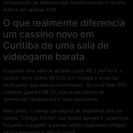
comparação ao dinheiro real, transformando o retorno
efetivo em apenas 4,4%.
O que realmente diferencia
um cassino novo em
Curitiba de uma sala de
videogame barata
Enquanto uma sala de arcade cobra R$ 2 por hora, o
cassino novo cobra R$ 0,25 por rodada e ainda faz
você sentir que está economizando. Se você fizer 200
rodadas, gastará R$ 50, mas a percepção de
“promoção” engana até o mais experiente.
Além disso, o design da página de depósitos tem um
campo “Código Promo” que aceita apenas 6 caracteres,
forçando o jogador a perder tempo digitando códigos
vazios enquanto o relógio corre.