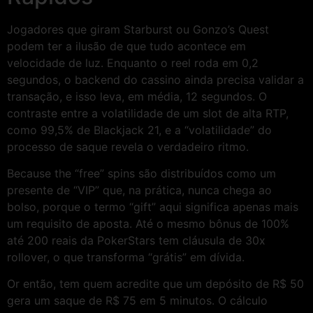
Jogadores que giram Starburst ou Gonzo’s Quest
podem ter a ilusão de que tudo acontece em
velocidade de luz. Enquanto o reel roda em 0,2
segundos, o backend do cassino ainda precisa validar a
transação, e isso leva, em média, 12 segundos. O
contraste entre a volatilidade de um slot de alta RTP,
como 99,5% de Blackjack 21, e a “volatilidade” do
processo de saque revela o verdadeiro ritmo.
Because the “free” spins são distribuídos como um
presente de “VIP” que, na prática, nunca chega ao
bolso, porque o termo “gift” aqui significa apenas mais
um requisito de aposta. Até o mesmo bônus de 100%
até 200 reais da PokerStars tem cláusula de 30x
rollover, o que transforma “grátis” em dívida.
Or então, tem quem acredite que um depósito de R$ 50
gera um saque de R$ 75 em 5 minutos. O cálculo