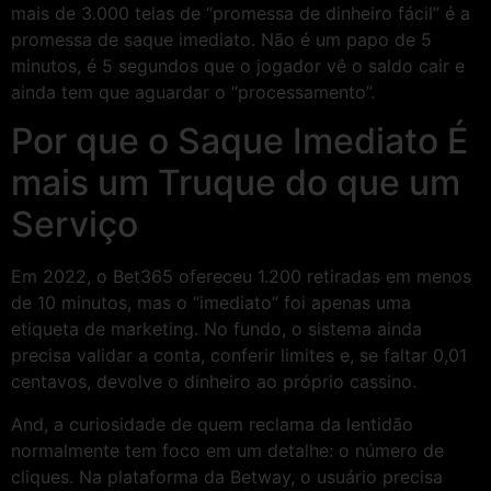
mais de 3.000 telas de “promessa de dinheiro fácil” é a
promessa de saque imediato. Não é um papo de 5
minutos, é 5 segundos que o jogador vê o saldo cair e
ainda tem que aguardar o “processamento”.
Por que o Saque Imediato É
mais um Truque do que um
Serviço
Em 2022, o Bet365 ofereceu 1.200 retiradas em menos
de 10 minutos, mas o “imediato” foi apenas uma
etiqueta de marketing. No fundo, o sistema ainda
precisa validar a conta, conferir limites e, se faltar 0,01
centavos, devolve o dinheiro ao próprio cassino.
And, a curiosidade de quem reclama da lentidão
normalmente tem foco em um detalhe: o número de
cliques. Na plataforma da Betway, o usuário precisa