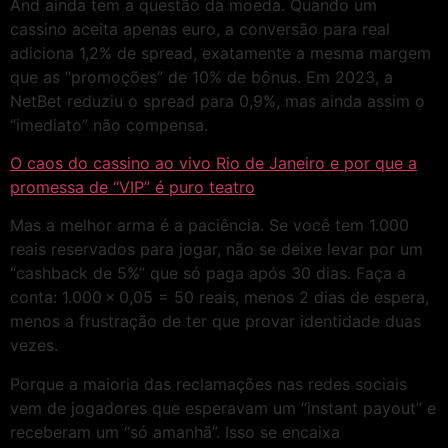
And ainda tem a questão da moeda. Quando um
cassino aceita apenas euro, a conversão para real
adiciona 1,2% de spread, exatamente a mesma margem
que as “promoções” de 10% de bônus. Em 2023, a
NetBet reduziu o spread para 0,9%, mas ainda assim o
“imediato” não compensa.
O caos do cassino ao vivo Rio de Janeiro e por que a
promessa de “VIP” é puro teatro
Mas a melhor arma é a paciência. Se você tem 1.000
reais reservados para jogar, não se deixe levar por um
“cashback de 5%” que só paga após 30 dias. Faça a
conta: 1.000 × 0,05 = 50 reais, menos 2 dias de espera,
menos a frustração de ter que provar identidade duas
vezes.
Porque a maioria das reclamações nas redes sociais
vem de jogadores que esperavam um “instant payout” e
receberam um “só amanhã”. Isso se encaixa