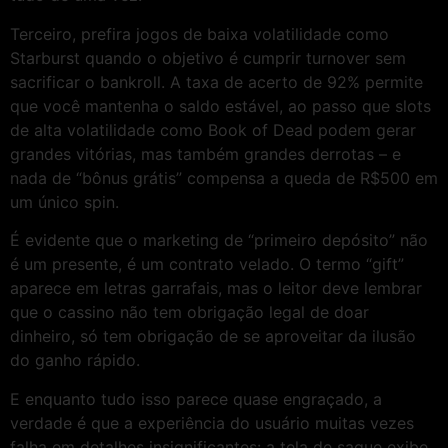
Terceiro, prefira jogos de baixa volatilidade como
Starburst quando o objetivo é cumprir turnover sem
sacrificar o bankroll. A taxa de acerto de 92% permite
que você mantenha o saldo estável, ao passo que slots
de alta volatilidade como Book of Dead podem gerar
grandes vitórias, mas também grandes derrotas – e
nada de “bônus grátis” compensa a queda de R$500 em
um único spin.
É evidente que o marketing de “primeiro depósito” não
é um presente, é um contrato velado. O termo “gift”
aparece em letras garrafais, mas o leitor deve lembrar
que o cassino não tem obrigação legal de doar
dinheiro, só tem obrigação de se aproveitar da ilusão
do ganho rápido.
E enquanto tudo isso parece quase engraçado, a
verdade é que a experiência do usuário muitas vezes
falha em detalhes insignificantes: a tela de saque exibe