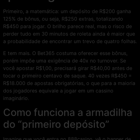
Primeiro, a matemática: um depósito de R$200 ganha
125% de bônus, ou seja, R$250 extras, totalizando
R$450 para jogar. O brilho parece real, mas o risco de
perder tudo em 30 minutos de roleta ainda é maior que
a probabilidade de encontrar um trevo de quatro folhas.
E tem mais. O Bet365 costuma oferecer esse bônus,
porém impõe uma exigência de 40x no turnover. Se
você apostar R$1,00, precisará girar R$40,00 antes de
tocar o primeiro centavo de saque. 40 vezes R$450 =
R$18.000 de apostas obrigatórias, o que para a maioria
dos jogadores equivale a jogar em um cassino
imaginário.
Como funciona a armadilha
do “primeiro depósito”
Imagine que você entra no 888casino, vê o banner de