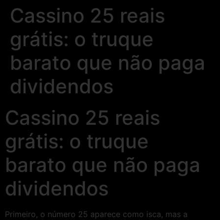
Cassino 25 reais
grátis: o truque
barato que não paga
dividendos
Cassino 25 reais
grátis: o truque
barato que não paga
dividendos
Primeiro, o número 25 aparece como isca, mas a