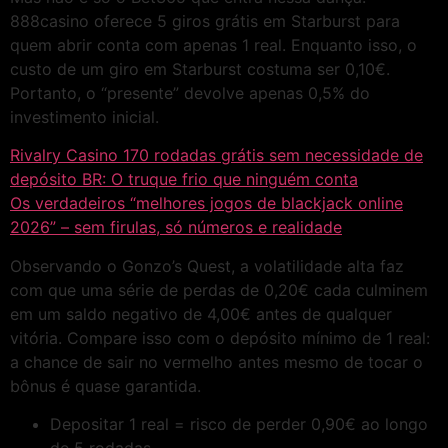
888casino oferece 5 giros grátis em Starburst para
quem abrir conta com apenas 1 real. Enquanto isso, o
custo de um giro em Starburst costuma ser 0,10€.
Portanto, o “presente” devolve apenas 0,5% do
investimento inicial.
Rivalry Casino 170 rodadas grátis sem necessidade de
depósito BR: O truque frio que ninguém conta
Os verdadeiros “melhores jogos de blackjack online
2026” – sem firulas, só números e realidade
Observando o Gonzo’s Quest, a volatilidade alta faz
com que uma série de perdas de 0,20€ cada culminem
em um saldo negativo de 4,00€ antes de qualquer
vitória. Compare isso com o depósito mínimo de 1 real:
a chance de sair no vermelho antes mesmo de tocar o
bônus é quase garantida.
Depositar 1 real = risco de perder 0,90€ ao longo
de 5 rodadas.