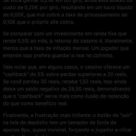
custo de 0,20€ por giro, resultando em um lucro líquido
de 0,05€, que mal cobre a taxa de processamento de
0,10€ que o próprio site cobra.
Se comparar com um investimento em renda fixa que
rende 0,5% ao mês, o retorno do cassino é, literalmente,
menos que a taxa de inflação mensal. Um jogador que
entende isso prefere guardar o real no cofrinho.
Vale notar que, em alguns casos, o cassino oferece um
“cashback” de 5% sobre perdas superiores a 20 reais.
Se você perdeu 30 reais, recebe 1,50 reais. Isso ainda
deixa um saldo negativo de 28,50 reais, demonstrando
que o “cashback” serve mais como ilusão de redenção
do que como benefício real.
Finalmente, a frustração mais irritante: o botão de “sair”
na tela de depósito tem um tamanho de fonte de
apenas 9px, quase invisível, forçando o jogador a clicar