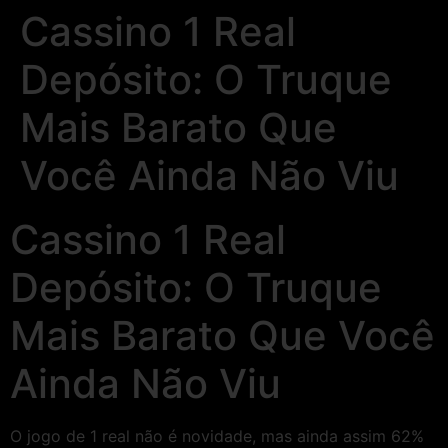
Cassino 1 Real
Depósito: O Truque
Mais Barato Que
Você Ainda Não Viu
Cassino 1 Real
Depósito: O Truque
Mais Barato Que Você
Ainda Não Viu
O jogo de 1 real não é novidade, mas ainda assim 62%