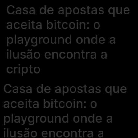
Casa de apostas que
aceita bitcoin: o
playground onde a
ilusão encontra a
cripto
Casa de apostas que
aceita bitcoin: o
playground onde a
ilusão encontra a