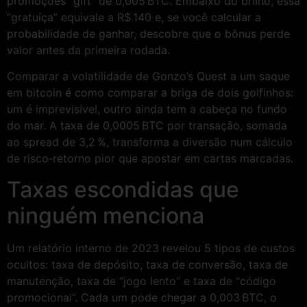
promoções “gift” de 0,005 BTC. Embaixo do brilho, essa
“gratuíça” equivale a R$ 140 e, se você calcular a
probabilidade de ganhar, descobre que o bônus perde
valor antes da primeira rodada.
Comparar a volatilidade de Gonzo’s Quest a um saque
em bitcoin é como comparar a briga de dois golfinhos:
um é imprevisível, outro ainda tem a cabeça no fundo
do mar. A taxa de 0,0005 BTC por transação, somada
ao spread de 3,2 %, transforma a diversão num cálculo
de risco‑retorno pior que apostar em cartas marcadas.
Taxas escondidas que
ninguém menciona
Um relatório interno de 2023 revelou 5 tipos de custos
ocultos: taxa de depósito, taxa de conversão, taxa de
manutenção, taxa de “jogo lento” e taxa de “código
promocional”. Cada um pode chegar a 0,003 BTC, o