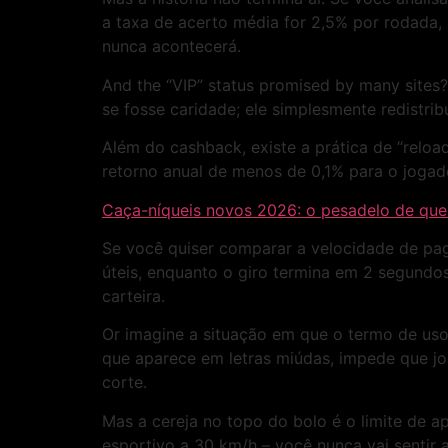
a taxa de acerto média for 2,5% por rodada, e
nunca acontecerá.
And the “VIP” status promised by many sites?
se fosse caridade; ele simplesmente redistri
Além do cashback, existe a prática de “relo
retorno anual de menos de 0,1% para o jog
Caça-níqueis novos 2026: o pesadelo de quem
Se você quiser comparar a velocidade de pag
úteis, enquanto o giro termina em 2 segundos
carteira.
Or imagine a situação em que o termo de uso 
que aparece em letras miúdas, impede que j
corte.
Mas a cereja no topo do bolo é o limite de 
esportivo a 30 km/h – você nunca vai sentir 