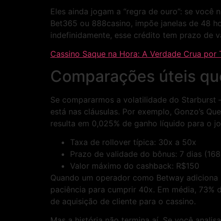
Eles ainda jogam a “regra de ouro”: se você 
Bet365 ou 888casino, impõe janelas de 48 h
indefinidamente, esse crédito tem prazo de v
Cassino Saque na Hora: A Verdade Crua por 
Comparações úteis que
Se compararmos a volatilidade do Starburst 
está nas cláusulas. Por exemplo, Gonzo’s Qu
resulta em 0,025% de ganho líquido para o j
Taxa de rollover típica: 30x a 50x
Prazo de validade do bônus: 7 dias (168
Valor máximo do cashback: R$150
Quando um operador como Betway adiciona um 
paciência para cumprir 40x. Em média, 73% d
de aquisição de cliente para o cassino.
Mas a história não termina aí. Se você anali