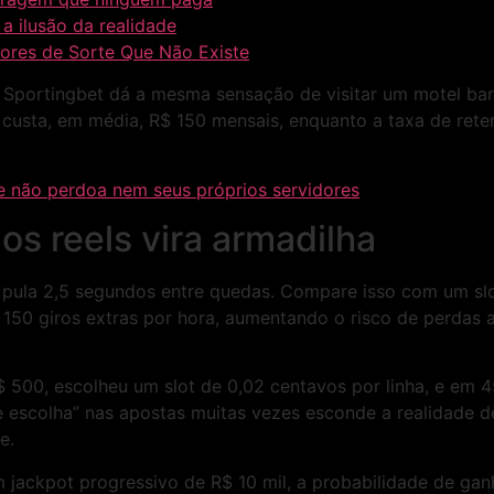
 a ilusão da realidade
tores de Sorte Que Não Existe
e Sportingbet dá a mesma sensação de visitar um motel bar
 custa, em média, R$ 150 mensais, enquanto a taxa de ret
ue não perdoa nem seus próprios servidores
s reels vira armadilha
 pula 2,5 segundos entre quedas. Compare isso com um slo
 150 giros extras por hora, aumentando o risco de perda
$ 500, escolheu um slot de 0,02 centavos por linha, e em 
 escolha” nas apostas muitas vezes esconde a realidade 
e.
um jackpot progressivo de R$ 10 mil, a probabilidade de gan