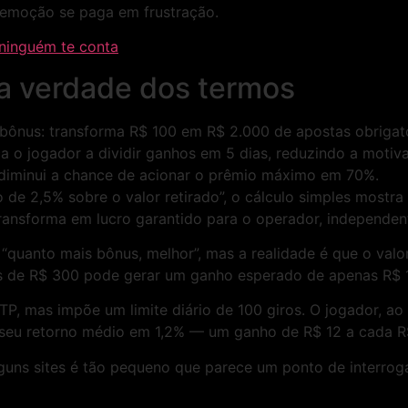
a emoção se paga em frustração.
 ninguém te conta
e a verdade dos termos
o bônus: transforma R$ 100 em R$ 2.000 de apostas obrigató
rça o jogador a dividir ganhos em 5 dias, reduzindo a motiv
 diminui a chance de acionar o prêmio máximo em 70%.
de 2,5% sobre o valor retirado”, o cálculo simples mostra 
 transforma em lucro garantido para o operador, independe
 “quanto mais bônus, melhor”, mas a realidade é que o val
 de R$ 300 pode gerar um ganho esperado de apenas R$ 10
TP, mas impõe um limite diário de 100 giros. O jogador, ao
 seu retorno médio em 1,2% — um ganho de R$ 12 a cada R
alguns sites é tão pequeno que parece um ponto de interr