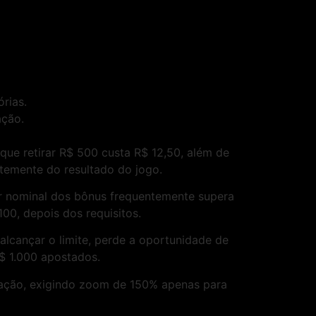
rias.
ação.
que retirar R$ 500 custa R$ 12,50, além de
ntemente do resultado do jogo.
or nominal dos bônus frequentemente supera
0, depois dos requisitos.
 alcançar o limite, perde a oportunidade de
$ 1.000 apostados.
ogação, exigindo zoom de 150% apenas para