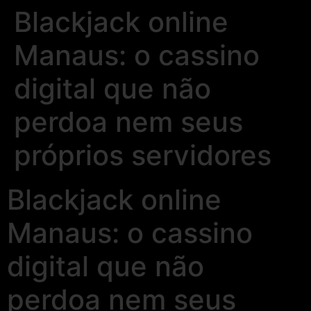
Blackjack online
Manaus: o cassino
digital que não
perdoa nem seus
próprios servidores
Blackjack online
Manaus: o cassino
digital que não
perdoa nem seus