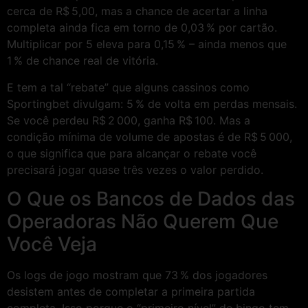
cerca de R$ 5,00, mas a chance de acertar a linha
completa ainda fica em torno de 0,03 % por cartão.
Multiplicar por 5 eleva para 0,15 % – ainda menos que
1 % de chance real de vitória.
E tem a tal “rebate” que alguns cassinos como
Sportingbet divulgam: 5 % de volta em perdas mensais.
Se você perdeu R$ 2 000, ganha R$ 100. Mas a
condição mínima de volume de apostas é de R$ 5 000,
o que significa que para alcançar o rebate você
precisará jogar quase três vezes o valor perdido.
O Que os Bancos de Dados das
Operadoras Não Querem Que
Você Veja
Os logs de jogo mostram que 73 % dos jogadores
desistem antes de completar a primeira partida