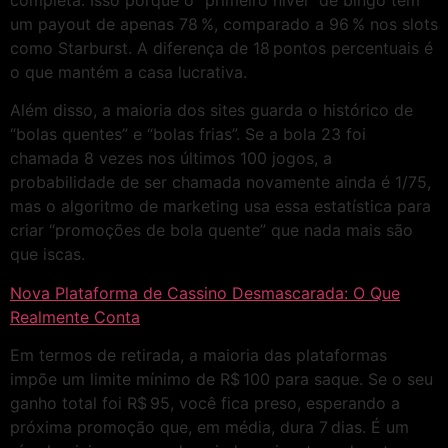
completa. Isso porque o “primeiro nível” de bingo tem
um payout de apenas 78 %, comparado a 96 % nos slots
como Starburst. A diferença de 18 pontos percentuais é
o que mantém a casa lucrativa.
Além disso, a maioria dos sites guarda o histórico de
“bolas quentes” e “bolas frias”. Se a bola 23 foi
chamada 8 vezes nos últimos 100 jogos, a
probabilidade de ser chamada novamente ainda é 1/75,
mas o algoritmo de marketing usa essa estatística para
criar “promoções de bola quente” que nada mais são
que iscas.
Nova Plataforma de Cassino Desmascarada: O Que
Realmente Conta
Em termos de retirada, a maioria das plataformas
impõe um limite mínimo de R$ 100 para saque. Se o seu
ganho total foi R$ 95, você fica preso, esperando a
próxima promoção que, em média, dura 7 dias. É um