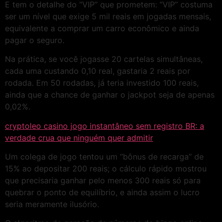
E tem o detalhe do “VIP” que prometem: “VIP” costuma
ser um nível que exige 5 mil reais em jogadas mensais,
equivalente a comprar um carro econômico e ainda
pagar o seguro.
Na prática, se você jogasse 20 cartelas simultâneas,
cada uma custando 0,10 real, gastaria 2 reais por
rodada. Em 50 rodadas, já teria investido 100 reais,
ainda que a chance de ganhar o jackpot seja de apenas
0,02%.
cryptoleo casino jogo instantâneo sem registro BR: a
verdade crua que ninguém quer admitir
Um colega de jogo tentou um “bônus de recarga” de
15% ao depositar 200 reais; o cálculo rápido mostrou
que precisaria ganhar pelo menos 300 reais só para
quebrar o ponto de equilíbrio, e ainda assim o lucro
seria meramente ilusório.