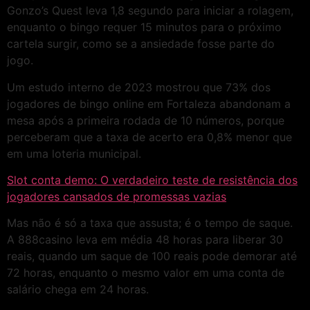
Gonzo’s Quest leva 1,8 segundo para iniciar a rolagem,
enquanto o bingo requer 15 minutos para o próximo
cartela surgir, como se a ansiedade fosse parte do
jogo.
Um estudo interno de 2023 mostrou que 73% dos
jogadores de bingo online em Fortaleza abandonam a
mesa após a primeira rodada de 10 números, porque
perceberam que a taxa de acerto era 0,8% menor que
em uma loteria municipal.
Slot conta demo: O verdadeiro teste de resistência dos
jogadores cansados de promessas vazias
Mas não é só a taxa que assusta; é o tempo de saque.
A 888casino leva em média 48 horas para liberar 30
reais, quando um saque de 100 reais pode demorar até
72 horas, enquanto o mesmo valor em uma conta de
salário chega em 24 horas.