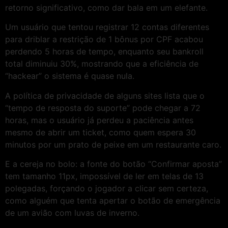
retorno significativo, como dar bala em um elefante.
Um usuário que tentou registrar 12 contas diferentes
para driblar a restrição de 1 bônus por CPF acabou
perdendo 5 horas de tempo, enquanto seu bankroll
total diminuiu 30%, mostrando que a eficiência de
“hackear” o sistema é quase nula.
A política de privacidade de alguns sites lista que o
“tempo de resposta do suporte” pode chegar a 72
horas, mas o usuário já perdeu a paciência antes
mesmo de abrir um ticket, como quem espera 30
minutos por um prato de peixe em um restaurante caro.
E a cereja no bolo: a fonte do botão “Confirmar aposta”
tem tamanho 11px, impossível de ler em telas de 13
polegadas, forçando o jogador a clicar sem certeza,
como alguém que tenta apertar o botão de emergência
de um avião com luvas de inverno.