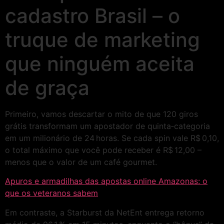
cadastro Brasil – o
truque de marketing
que ninguém aceita
de graça
Primeiro, vamos descartar o mito de que 120 giros
grátis transformam um apostador de quinta‑categoria
em um milionário de 24 horas. Se cada spin vale R$ 0,10,
o total máximo que você pode receber é R$ 12,00 –
menos que o valor de um café gourmet.
Apuros e armadilhas das apostas online Amazonas: o
que os veteranos sabem
Em contraste, a Starburst da NetEnt entrega retorno