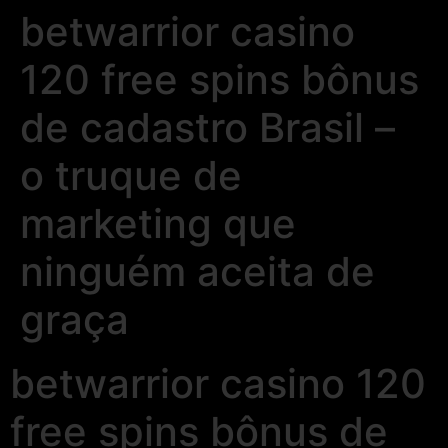
betwarrior casino
120 free spins bônus
de cadastro Brasil –
o truque de
marketing que
ninguém aceita de
graça
betwarrior casino 120
free spins bônus de