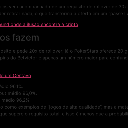
 spins vem acompanhado de um requisito de rollover de 30x
 retirar nada, o que transforma a oferta em um “passe liv
ound onde a ilusão encontra a cripto
nos fazem
sito e pede 20x de rollover; já o PokerStars oferece 20 g
spins do Betvictor é apenas um número maior para confund
le um Centavo
édio 96,1%.
yout médio 96,0%.
t médio 96,2%.
ço como exemplos de “jogos de alta qualidade”, mas a mat
ue supere o requisito total, e isso é menos que a probab