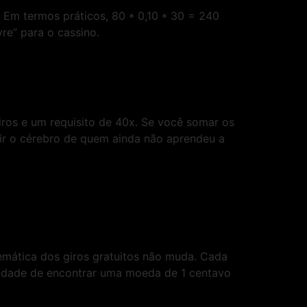
. Em termos práticos, 80 * 0,10 * 30 = 240
re” para o cassino.
iros e um requisito de 40x. Se você somar os
ir o cérebro de quem ainda não aprendeu a
emática dos giros gratuitos não muda. Cada
ilidade de encontrar uma moeda de 1 centavo