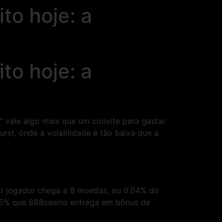
to hoje: a
to hoje: a
e” vale algo mais que um convite para gastar
st, onde a volatilidade é tão baixa que a
por jogador chega a 8 moedas, ou 0,04% do
0,5% que 888casino entrega em bônus de