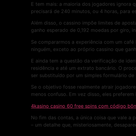
E tem mais: a maioria dos jogadores ignora q
precisará de 240 minutos, ou 4 horas, para e
Além disso, o cassino impõe limites de apo
ganho esperado de 0,192 moedas por giro, ins
Se compararmos a experiência com um café ba
ninguém, exceto ao próprio cassino que ganha
E ainda tem a questão da verificação de ide
residência e até um extrato bancário. O proc
ser substituído por um simples formulário de t
Se o objetivo fosse realmente atrair jogadore
menos confuso. Em vez disso, eles preferem 
4kasino casino 60 free spins com código bônu
No fim das contas, a única coisa que vale a 
– um detalhe que, misteriosamente, desapare