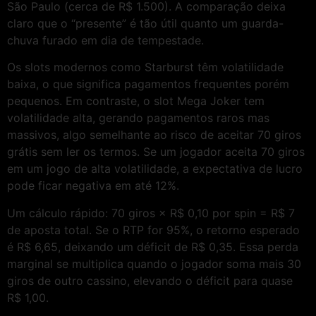
São Paulo (cerca de R$ 1.500). A comparação deixa
claro que o “presente” é tão útil quanto um guarda-
chuva furado em dia de tempestade.
Os slots modernos como Starburst têm volatilidade
baixa, o que significa pagamentos frequentes porém
pequenos. Em contraste, o slot Mega Joker tem
volatilidade alta, gerando pagamentos raros mas
massivos, algo semelhante ao risco de aceitar 70 giros
grátis sem ler os termos. Se um jogador aceita 70 giros
em um jogo de alta volatilidade, a expectativa de lucro
pode ficar negativa em até 12%.
Um cálculo rápido: 70 giros × R$ 0,10 por spin = R$ 7
de aposta total. Se o RTP for 95%, o retorno esperado
é R$ 6,65, deixando um déficit de R$ 0,35. Essa perda
marginal se multiplica quando o jogador soma mais 30
giros de outro cassino, elevando o déficit para quase
R$ 1,00.