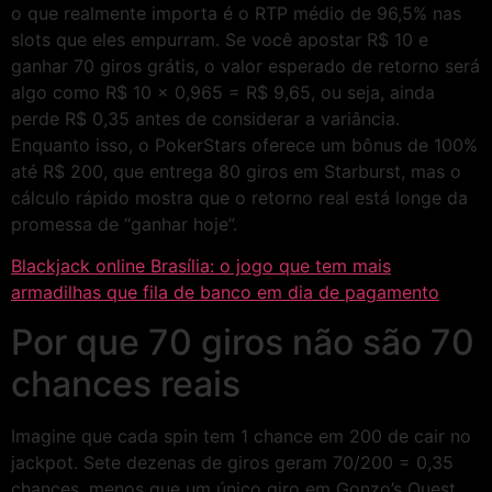
o que realmente importa é o RTP médio de 96,5% nas
slots que eles empurram. Se você apostar R$ 10 e
ganhar 70 giros grátis, o valor esperado de retorno será
algo como R$ 10 × 0,965 = R$ 9,65, ou seja, ainda
perde R$ 0,35 antes de considerar a variância.
Enquanto isso, o PokerStars oferece um bônus de 100%
até R$ 200, que entrega 80 giros em Starburst, mas o
cálculo rápido mostra que o retorno real está longe da
promessa de “ganhar hoje”.
Blackjack online Brasília: o jogo que tem mais
armadilhas que fila de banco em dia de pagamento
Por que 70 giros não são 70
chances reais
Imagine que cada spin tem 1 chance em 200 de cair no
jackpot. Sete dezenas de giros geram 70/200 = 0,35
chances, menos que um único giro em Gonzo’s Quest