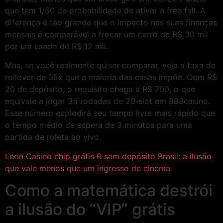
que tem 1/50 de probabilidade de ativar a free fall. A
diferença é tão grande que o impacto nas suas finanças
mensais é comparável a trocar um carro de R$ 30 mil
por um usado de R$ 12 mil.
Mas, se você realmente quiser comparar, veja a taxa de
rollover de 35x que a maioria das casas impõe. Com R$
20 de depósito, o requisito chega a R$ 700, o que
equivale a jogar 35 rodadas de 20‑slot em 888casino.
Esse número explodirá seu tempo livre mais rápido que
o tempo médio de espera de 3 minutos para uma
partida de roleta ao vivo.
Leon Casino chip grátis R sem depósito Brasil: a ilusão
que vale menos que um ingresso de cinema
Como a matemática destrói
a ilusão do “VIP” grátis