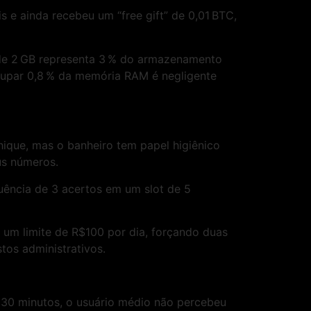
 e ainda recebeu um “free gift” de 0,01 BTC,
 de 2 GB representa 3 % do armazenamento
cupar 0,8 % da memória RAM é negligente
ique, mas o banheiro tem papel higiênico
us números.
uência de 3 acertos em um slot de 5
 um limite de R$100 por dia, forçando duas
tos administrativos.
 30 minutos, o usuário médio não percebeu