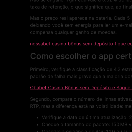
taxa de retenção, o que significa que, ao fi
Mas o preço real aparece na bateria. Cada 5
deixando você sem energia para ler um e‑mai
compensa qualquer ganho de moedas.
nossabet casino bônus sem depósito fique c
Como escolher o app cert
Primeiro, verifique a classificação de 4,2 est
padrão de falha mais grave que a maioria do
Obabet Casino Bônus sem Depósito e Saque In
Segundo, compare o número de linhas ativas.
RTP, mas a diferença está na volatilidade: me
Verifique a data de última atualização:
Cheque o tamanho do pacote: 150 MB v
Observe a exigência de iOS: 14.0 ou sup