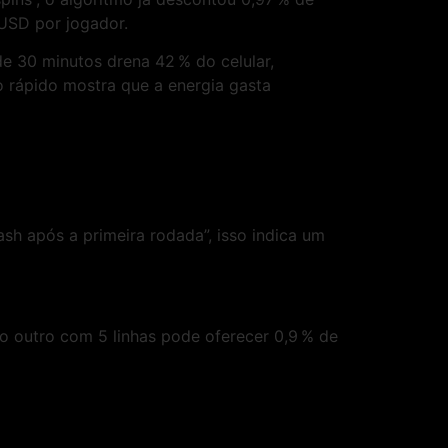
 USD por jogador.
e 30 minutos drena 42 % do celular,
o rápido mostra que a energia gasta
rash após a primeira rodada”, isso indica um
o outro com 5 linhas pode oferecer 0,9 % de