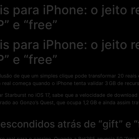
s para iPhone: o jeito r
” e “free”
s para iPhone: o jeito r
” e “free”
 ilusão de que um simples clique pode transformar 20 reai
a real começa quando o iPhone tenta validar 3 GB de recurs
ar Starburst no iOS 17, sabe que a velocidade de download
do ao Gonzo’s Quest, que ocupa 1,2 GB e ainda assim trav
escondidos atrás de “gift” e “
cro real para o cassino. Quando a Bet365 anuncia 50 “free 