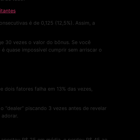
itantes
nsecutivas é de 0,125 (12,5%). Assim, a
ge 30 vezes o valor do bônus. Se você
 é quase impossível cumprir sem arriscar o
de dois fatores falha em 13% das vezes,
 “dealer” piscando 3 vezes antes de revelar
 adorar.
 apostou R$ 25 em média, e perdeu R$ 45 ao