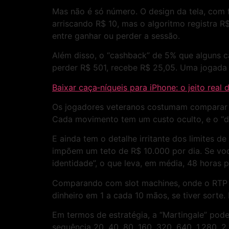
Mas não é só número. O design da tela, com f
arriscando R$ 10, mas o algoritmo registra R
entre ganhar ou perder a sessão.
Além disso, o “cashback” de 5% que alguns c
perder R$ 501, recebe R$ 25,05. Uma jogada 
Baixar caça‑níqueis para iPhone: o jeito real 
Os jogadores veteranos costumam comparar o 
Cada movimento tem um custo oculto, e o “de
E ainda tem o detalhe irritante dos limites de
impõem um teto de R$ 10.000 por dia. Se você
identidade”, o que leva, em média, 48 horas pa
Comparando com slot machines, onde o RTP 
dinheiro em 1 a cada 10 mãos, se tiver sorte
Em termos de estratégia, a “Martingale” pod
sequência 20, 40, 80, 160, 320, 640, 1.280, 2