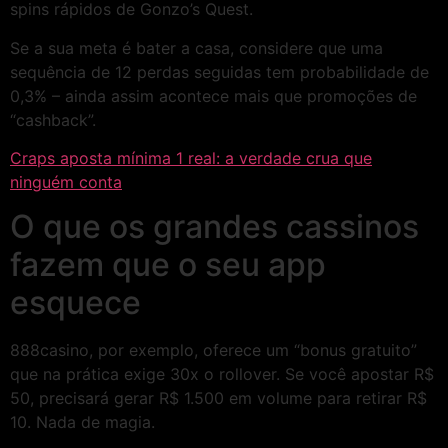
spins rápidos de Gonzo’s Quest.
Se a sua meta é bater a casa, considere que uma
sequência de 12 perdas seguidas tem probabilidade de
0,3% – ainda assim acontece mais que promoções de
“cashback”.
Craps aposta mínima 1 real: a verdade crua que
ninguém conta
O que os grandes cassinos
fazem que o seu app
esquece
888casino, por exemplo, oferece um “bonus gratuito”
que na prática exige 30x o rollover. Se você apostar R$
50, precisará gerar R$ 1.500 em volume para retirar R$
10. Nada de magia.