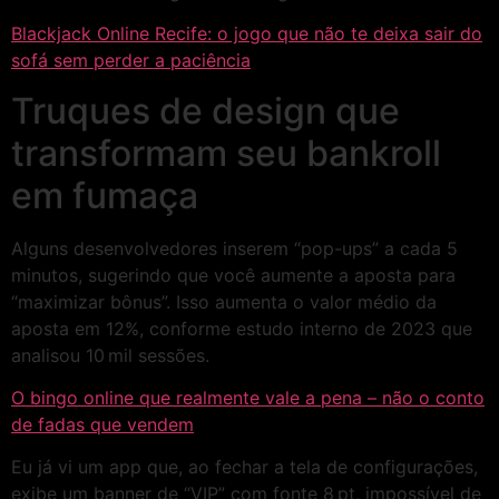
Blackjack Online Recife: o jogo que não te deixa sair do
sofá sem perder a paciência
Truques de design que
transformam seu bankroll
em fumaça
Alguns desenvolvedores inserem “pop-ups” a cada 5
minutos, sugerindo que você aumente a aposta para
“maximizar bônus”. Isso aumenta o valor médio da
aposta em 12%, conforme estudo interno de 2023 que
analisou 10 mil sessões.
O bingo online que realmente vale a pena – não o conto
de fadas que vendem
Eu já vi um app que, ao fechar a tela de configurações,
exibe um banner de “VIP” com fonte 8 pt, impossível de