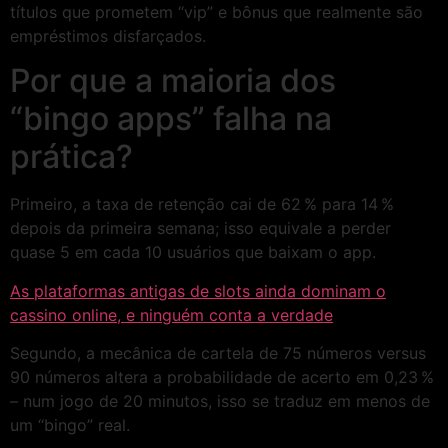
títulos que prometem “vip” e bônus que realmente são
empréstimos disfarçados.
Por que a maioria dos
“bingo apps” falha na
prática?
Primeiro, a taxa de retenção cai de 62 % para 14 %
depois da primeira semana; isso equivale a perder
quase 5 em cada 10 usuários que baixam o app.
As plataformas antigas de slots ainda dominam o
cassino online, e ninguém conta a verdade
Segundo, a mecânica de cartela de 75 números versus
90 números altera a probabilidade de acerto em 0,23 %
– num jogo de 20 minutos, isso se traduz em menos de
um “bingo” real.