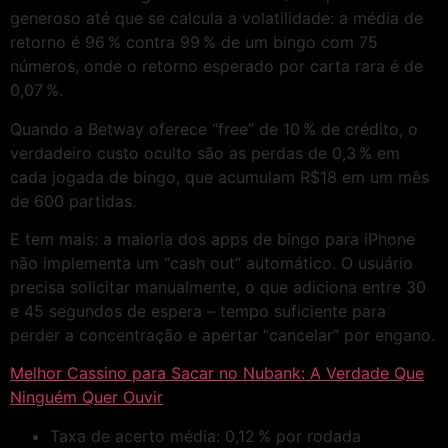
generoso até que se calcula a volatilidade: a média de
retorno é 96 % contra 99 % de um bingo com 75
números, onde o retorno esperado por carta rara é de
0,07 %.
Quando a Betway oferece “free” de 10 % de crédito, o
verdadeiro custo oculto são as perdas de 0,3 % em
cada jogada de bingo, que acumulam R$18 em um mês
de 600 partidas.
E tem mais: a maioria dos apps de bingo para iPhone
não implementa um “cash out” automático. O usuário
precisa solicitar manualmente, o que adiciona entre 30
e 45 segundos de espera – tempo suficiente para
perder a concentração e apertar “cancelar” por engano.
Melhor Cassino para Sacar no Nubank: A Verdade Que
Ninguém Quer Ouvir
Taxa de acerto média: 0,12 % por rodada