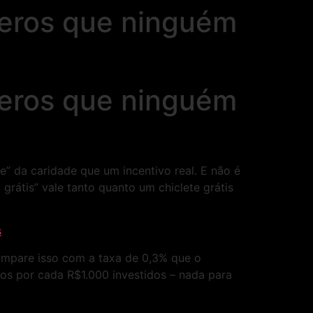
meros que ninguém
meros que ninguém
 da caridade que um incentivo real. E não é
rátis” vale tanto quanto um chiclete grátis
s
ompare isso com a taxa de 0,3% que o
nos por cada R$1.000 investidos – nada para