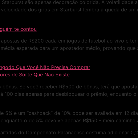
arburst são apenas decoração colorida. A volatilidade alt
elocidade dos giros em Starburst lembra a queda de um r
nguém te contou
 apostas de R$200 cada em jogos de futebol ao vivo e te
média esperada para um apostador médio, provando que a “
Engodo Que Você Não Precisa Comprar
tores de Sorte Que Não Existe
o bônus. Se você receber R$500 de bônus, terá que aposta
vará 100 dias apenas para desbloquear o prêmio, enquanto 
de 5% e um “cashback” de 10% pode ser avaliada em 12 dias 
 enquanto o de 5% devolve apenas R$150 – meio caminho a
artidas do Campeonato Paranaense costuma adicionar 0,12 