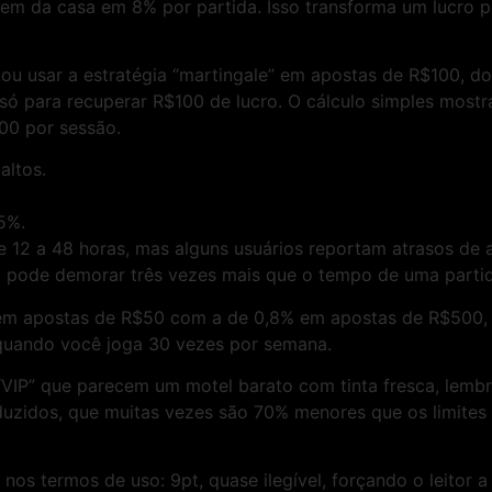
gem da casa em 8% por partida. Isso transforma um lucro 
ou usar a estratégia “martingale” em apostas de R$100, d
 só para recuperar R$100 de lucro. O cálculo simples mos
200 por sessão.
altos.
5%.
 12 a 48 horas, mas alguns usuários reportam atrasos de 
0 pode demorar três vezes mais que o tempo de uma partid
m apostas de R$50 com a de 0,8% em apostas de R$500, a
uando você joga 30 vezes por semana.
VIP” que parecem um motel barato com tinta fresca, lembr
eduzidos, que muitas vezes são 70% menores que os limites
 nos termos de uso: 9pt, quase ilegível, forçando o leitor 