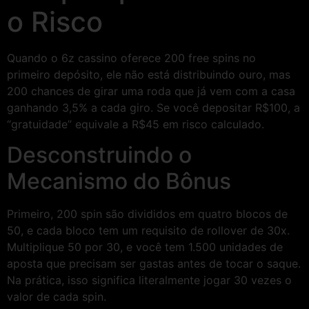
o Risco
Quando o 6z cassino oferece 200 free spins no
primeiro depósito, ele não está distribuindo ouro, mas
200 chances de girar uma roda que já vem com a casa
ganhando 3,5% a cada giro. Se você depositar R$100, a
“gratuidade” equivale a R$45 em risco calculado.
Desconstruindo o
Mecanismo do Bônus
Primeiro, 200 spin são divididos em quatro blocos de
50, e cada bloco tem um requisito de rollover de 30x.
Multiplique 50 por 30, e você tem 1.500 unidades de
aposta que precisam ser gastas antes de tocar o saque.
Na prática, isso significa literalmente jogar 30 vezes o
valor de cada spin.